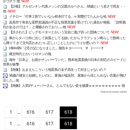
がコチラ 他
NEW!
【訃報】アルゼンチン代表メッシの父親ホルヘさん、68歳という若さで死去・・
他
NEW!
イチロー「打率２割でいいなら40本打てる」←実際打てたんかな他
NEW!
反高市で有名な某野党議員が不正な投票支援を受けていた過去が発掘、「説明責
任があるのでは？」と揶揄されており……他
NEW!
【許された】ビッグモーターとかいう完全に逃げ切った団体について
NEW!
車からタバコ外に出して灰落としてる奴いたからクラクション鳴らして怒鳴った
ら降りてきて文句言われた→…正しいことしたのにワイが悪いの？
NEW!
HIKAKIN「2児の父になりました」報告キタ━━━(゚∀゚)━━━!!
縄文時代とかいうロマンの塊
海外「日本よ、お前がナンバーワンだ」 熊本地震直後の日本の対応のスピードに
世界が衝撃
【画像】おまえらこういう地雷系の女子高生って好きじゃないの？
36歳の彼女と結婚したいのに、家族が猛反対。家族から信じられない言葉が飛び
出した… 他
【画像】人気Vチューバーさん、とんでもない姿を披露ｗｗｗｗｗｗｗｗｗｗ 他
Powered by livedoor 相互RSS
1
...
616
617
618
1
...
616
617
618