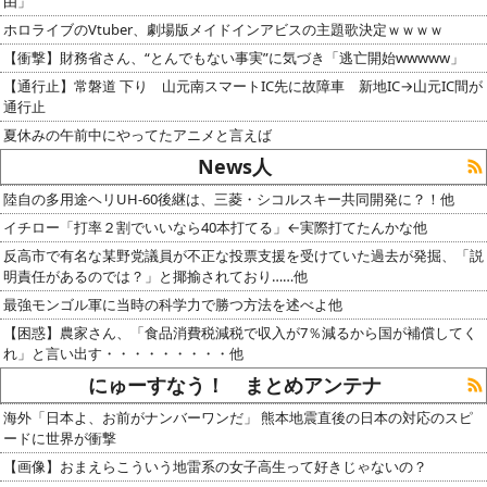
由」
ホロライブのVtuber、劇場版メイドインアビスの主題歌決定ｗｗｗｗ
【衝撃】財務省さん、“とんでもない事実”に気づき「逃亡開始wwwww」
【通行止】常磐道 下り 山元南スマートIC先に故障車 新地IC→山元IC間が
通行止
夏休みの午前中にやってたアニメと言えば
News人
陸自の多用途ヘリUH-60後継は、三菱・シコルスキー共同開発に？！他
イチロー「打率２割でいいなら40本打てる」←実際打てたんかな他
反高市で有名な某野党議員が不正な投票支援を受けていた過去が発掘、「説
明責任があるのでは？」と揶揄されており……他
最強モンゴル軍に当時の科学力で勝つ方法を述べよ他
【困惑】農家さん、「食品消費税減税で収入が7％減るから国が補償してく
れ」と言い出す・・・・・・・・・他
にゅーすなう！ まとめアンテナ
海外「日本よ、お前がナンバーワンだ」 熊本地震直後の日本の対応のスピ
ードに世界が衝撃
【画像】おまえらこういう地雷系の女子高生って好きじゃないの？