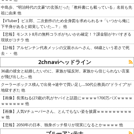
中島歩、“明治時代の文豪”の玄孫だった「教科書にも載っている」名前も先
祖に由来 他
【VTuber】ピエ郎、二次創作のため全身図を求められる→「いつから俺に
下半身があると錯覚していた…？」 他
【悲報】モンスト8月の無料コラボがちいかわ確定！？課金額がヤバすぎる
現状がコチラ 他
【訃報】アルゼンチン代表メッシの父親ホルヘさん、68歳という若さで死
去・・ 他
2chnaviヘッドライン
36歳の彼女と結婚したいのに、家族が猛反対。家族から信じられない言葉
が飛び出した… 他
クーラーボックス積んで出発→途中で買い足し…50代公務員の“ドライブ”が
地獄すぎた 他
【画像】長濱ねる(27歳)の乳がヤバイと話題にｗｗｗｗ1700万バズｗｗｗｗ
ｗｗｗｗｗｗ 他
【画像】人気Vチューバーさん、とんでもない姿を披露ｗｗｗｗｗｗｗｗｗ
ｗ 他
【悲報】2050年の日本、独身ボッチ祭りが現実になるとかｗｗｗｗ 他
ブルーアンテナ