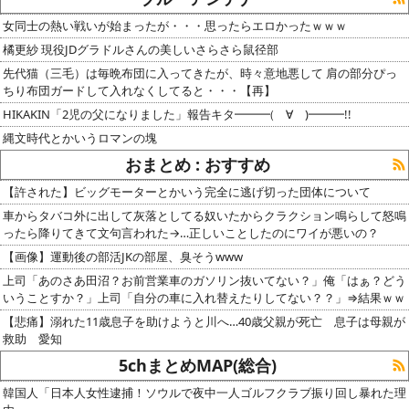
女同士の熱い戦いが始まったが・・・思ったらエロかったｗｗｗ
橘更紗 現役JDグラドルさんの美しいさらさら鼠径部
先代猫（三毛）は毎晩布団に入ってきたが、時々意地悪して 肩の部分ぴっ
ちり布団ガードして入れなくしてると・・・【再】
HIKAKIN「2児の父になりました」報告キタ━━━(゚∀゚)━━━!!
縄文時代とかいうロマンの塊
おまとめ : おすすめ
【許された】ビッグモーターとかいう完全に逃げ切った団体について
車からタバコ外に出して灰落としてる奴いたからクラクション鳴らして怒鳴
ったら降りてきて文句言われた→…正しいことしたのにワイが悪いの？
【画像】運動後の部活JKの部屋、臭そうwww
上司「あのさあ田沼？お前営業車のガソリン抜いてない？」俺「はぁ？どう
いうことすか？」上司「自分の車に入れ替えたりしてない？？」⇒結果ｗｗ
【悲痛】溺れた11歳息子を助けようと川へ…40歳父親が死亡 息子は母親が
救助 愛知
5chまとめMAP(総合)
韓国人「日本人女性逮捕！ソウルで夜中一人ゴルフクラブ振り回し暴れた理