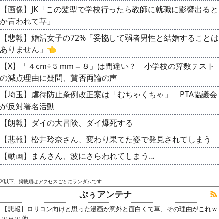
【画像】JK「この髪型で学校行ったら教師に就職に影響出ると
か言われて草」
【悲報】婚活女子の72%「妥協して弱者男性と結婚することは
ありません」👈
【X】「４cm÷５mm＝８」は間違い？ 小学校の算数テスト
の減点理由に疑問、賛否両論の声
【埼玉】虐待防止条例改正案は「むちゃくちゃ」 PTA協議会
が反対署名活動
【朗報】ダイの大冒険、ダイ爆死する
【悲報】松井玲奈さん、変わり果てた姿で発見されてしまう
【動画】まんさん、波にさらわれてしまう…
※以下、掲載順はアクセスごとにランダムです
ぷぅアンテナ
【悲報】ロリコン向けと思った漫画が意外と面白くて草、その理由がこれｗ
ｗｗｗ 他