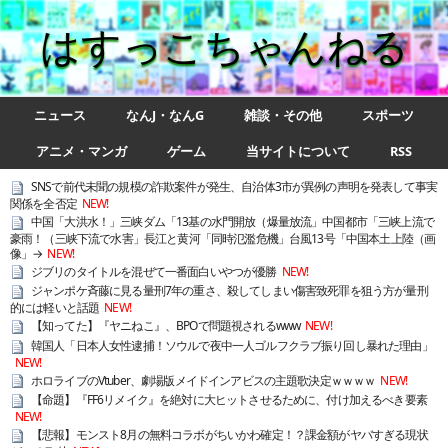
はすっこちゃんねる
ニュース
なんJ・なんG
雑談・その他
スポーツ
アニメ・マンガ
ゲーム
当サイトについて
RSS
SNSで前代未聞の規模の詐欺案件が発生、自治体3市が異例の声明を発表して事実
関係を全否定
NEW!
中国「大洪水！」三峡ダム「13基の水門開放（爆量放流」中国都市「三峡上流で
豪雨！（三峡下流で水害」長江と黄河「同時氾濫危機」台風13号「中国本土上陸（画
像」→
NEW!
ジブリのタイトルを混ぜて一番面白いやつが優勝
NEW!
ジャンポケ斉藤に見る量刑7年の重さ、殺してしまい傷害致死罪を狙う方が量刑
的には軽いと話題
NEW!
【知ってた】『ヤニねこ』、BPOで問題視されるwww
NEW!
韓国人「日本人女性逮捕！ソウルで夜中一人ゴルフクラブ振り回し暴れた理由」
NEW!
ホロライブのVtuber、劇場版メイドインアビスの主題歌決定ｗｗｗｗ
NEW!
【命題】『FF6リメイク』を絶対に大ヒットさせるために、付け加えるべき要素
NEW!
【悲報】モンスト8月の無料コラボがちいかわ確定！？課金額がヤバすぎる現状