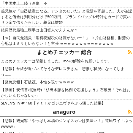
「中国本土上陸（画像」→
義兄嫁が「自己破産になる。アンタのせいだ」と電話を寄越した。夫が確認
すると借金は判明分だけで500万円。ブランドバッグや時計をカードで買い
サラ金で借りたらしい。義兄は離婚
結局歴代最強二塁手は山田哲人でええんか？
【ｗ】自民党議員「消費税減税の財源がないー！」 → 片山財務相、財源の
心配は１ミリもいらない！と主張 ｗｗｗｗｗｗｗｗｗｗｗｗｗｗ
まとめチェッカー 総合
まとめチェッカーは閉鎖しました。RSSの解除をお願いします。
【悲報】サ終が近づいてそうなデレステさん、悲惨な状況になってしま
う……
【緊急悲報】石破茂、本性を現すｗｗｗｗ
【動画】安倍首相(当時)「杉田水脈を比例で応援しよう」石破茂「それはお
かしいんじゃないか」
SEVEN’S TV #1160【ｙｔｒがゴジエヴァをぶっ壊した結果】
anaguro
【悲報】観光客「やっぱり本場のジンギスカンは美味い！」道民ワイ「ぷっ
wwww」