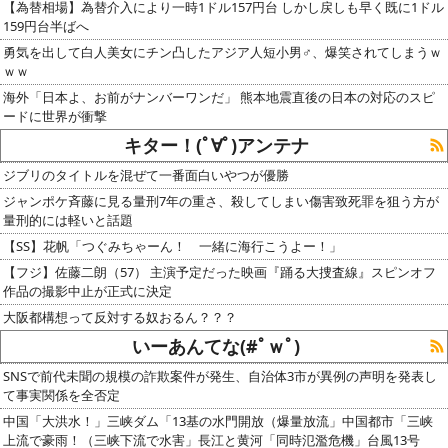
【為替相場】為替介入により一時1ドル157円台 しかし戻しも早く既に1ドル
159円台半ばへ
勇気を出して白人美女にチン凸したアジア人短小男♂、爆笑されてしまうｗ
ｗｗ
海外「日本よ、お前がナンバーワンだ」 熊本地震直後の日本の対応のスピ
ードに世界が衝撃
キター！(ﾟ∀ﾟ)アンテナ
ジブリのタイトルを混ぜて一番面白いやつが優勝
ジャンポケ斉藤に見る量刑7年の重さ、殺してしまい傷害致死罪を狙う方が
量刑的には軽いと話題
【SS】花帆「つぐみちゃーん！ 一緒に海行こうよー！」
【フジ】佐藤二朗（57） 主演予定だった映画『踊る大捜査線』スピンオフ
作品の撮影中止が正式に決定
大阪都構想って反対する奴おるん？？？
いーあんてな(#ﾟｗﾟ)
SNSで前代未聞の規模の詐欺案件が発生、自治体3市が異例の声明を発表し
て事実関係を全否定
中国「大洪水！」三峡ダム「13基の水門開放（爆量放流」中国都市「三峡
上流で豪雨！（三峡下流で水害」長江と黄河「同時氾濫危機」台風13号