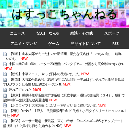
はすっこちゃんねる
ニュース
なんJ・なんG
雑談・その他
スポーツ
アニメ・マンガ
ゲーム
当サイトについて
RSS
【速報】山本太郎が去ったれいわ新選組、新たな党名は「いのちの党」 略称
「いのち」
NEW!
中国企業Zbtlink製のルーター20機種にバックドア… 外部から完全制御のおそれ
NEW!
【朗報】中華アニメ、やっぱ日本の後追いだった
NEW!
【衝撃】大谷25号&26号、3安打3打点の活躍も一歩及ばず…それでも希望を見出
すLADファン反応集 MLB2026シーズン 8.
NEW!
連れて行かれた
NEW!
【東京】睡眠時無呼吸症候群診断後に死亡事故＝運転の無職男（３４）、独断で
治療中断―危険運転致死罪適用
NEW!
【ホロライブ】大塚製薬にはびぶー好きがいるに違いない 他
NEW!
【2軍】DeNA 2－1 巨人、先発藤浪6回途中1失点！小田タイムリー！ヒュンメル1
号 他
NEW!
【NGS】ルーサー緊急、新武器、東方コラボ、EXレベル40… 8/5はアップデート
盛り沢山！？貴様ら何から始める？( •᷄ὤ•᷅ )
NEW!