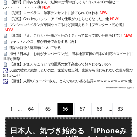
【驚愕】田中みな実さん、妊娠中に“背中ぱっくり”ドレス＆10cm超ヒー
ル・・・・・・・・・他
NEW!
【悲報】マーベラス、無事テンセントに捨てられて終わる
NEW!
【悲報】Googleのエンジニア「AIで仕事がつまらなくなった」他
NEW!
マンションのベランダ菜園やってるけど質問ある？【プランター・初心者】
NEW!
【衝撃】「え、これカバー曲だったの！？」って知って驚いた曲あげてけ
NEW!
キャットハウス、猫が自分で蓋をする【再】
明治維新後の徳川家について語る
海外「日本よ、お前がナンバーワンだ」 熊本地震直後の日本の対応のスピードに
世界が衝撃
【画像】おまえらこういう地雷系の女子高生って好きじゃないの？
36歳の彼女と結婚したいのに、家族が猛反対。家族から信じられない言葉が飛び
出した… 他
【画像】人気Vチューバーさん、とんでもない姿を披露ｗｗｗｗｗｗｗｗｗｗ 他
Powered by livedoor 相互RSS
1
...
64
65
66
67
68
...
83
日本人、気づき始める 「iPhoneみ