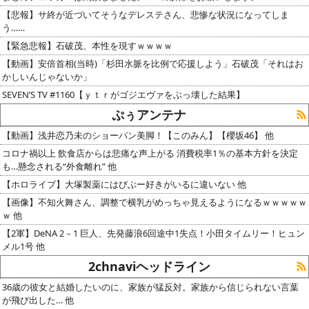
【悲報】サ終が近づいてそうなデレステさん、悲惨な状況になってしま
う……
【緊急悲報】石破茂、本性を現すｗｗｗｗ
【動画】安倍首相(当時)「杉田水脈を比例で応援しよう」石破茂「それはお
かしいんじゃないか」
SEVEN’S TV #1160【ｙｔｒがゴジエヴァをぶっ壊した結果】
ぷぅアンテナ
【動画】浅井恋乃未のショーパン美脚！【このみん】【櫻坂46】 他
コロナ禍以上 飲食店からは悲痛な声上がる 消費税率1％の基本方針を決定
も…懸念される“外食離れ” 他
【ホロライブ】大塚製薬にはびぶー好きがいるに違いない 他
【画像】不知火舞さん、調整で横乳がめっちゃ見えるようになるｗｗｗｗｗ
ｗ 他
【2軍】DeNA 2－1 巨人、先発藤浪6回途中1失点！小田タイムリー！ヒュン
メル1号 他
2chnaviヘッドライン
36歳の彼女と結婚したいのに、家族が猛反対。家族から信じられない言葉
が飛び出した… 他