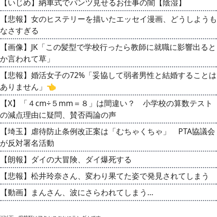
【いじめ】納車式でパンツ見せるお仕事の闇【陰湿】
【悲報】女のヒステリーを描いたエッセイ漫画、どうしようも
なさすぎる
【画像】JK「この髪型で学校行ったら教師に就職に影響出ると
か言われて草」
【悲報】婚活女子の72%「妥協して弱者男性と結婚することは
ありません」👈
【X】「４cm÷５mm＝８」は間違い？ 小学校の算数テスト
の減点理由に疑問、賛否両論の声
【埼玉】虐待防止条例改正案は「むちゃくちゃ」 PTA協議会
が反対署名活動
【朗報】ダイの大冒険、ダイ爆死する
【悲報】松井玲奈さん、変わり果てた姿で発見されてしまう
【動画】まんさん、波にさらわれてしまう…