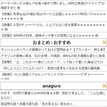
クーラーボックス積んで出発→途中で買い足し…50代公務員の“ドライブ”が
地獄すぎた 他
【画像】長濱ねる(27歳)の乳がヤバイと話題にｗｗｗｗ1700万バズｗｗｗｗ
ｗｗｗｗｗｗ 他
【画像】人気Vチューバーさん、とんでもない姿を披露ｗｗｗｗｗｗｗｗｗ
ｗ 他
【悲報】2050年の日本、独身ボッチ祭りが現実になるとかｗｗｗｗ 他
おまとめ : おすすめ
マンションのベランダ菜園やってるけど質問ある？【プランター・初心者】
アマゾンの密林に眠る「幻の文明」の痕跡。400もの巨大遺構を新たに発見
【衝撃】「え、これカバー曲だったの！？」って知って驚いた曲あげてけ
「何しようとしてたんだっけ？」直前の思考をド忘れする恐怖の脳現象
【動画】ついに国産リアルヒューマノイドｷﾀ━━━━━━(ﾟ∀ﾟ)━━━━━
━ !!!!!
anaguro
やす子、610円で爆盛りなNHK社食を公開「初めて見ました」「こんな感じ
なんだ」
渡辺明九段 × 佐藤天彦九段 「先の見えない道をゆく」