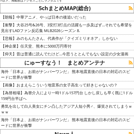
※以下、掲載順はアクセスごとにランダムです
5chまとめMAP(総合)
【朗報】中華アニメ、やっぱ日本の後追いだった
【衝撃】大谷25号&26号、3安打3打点の活躍も一歩及ばず…それでも希望を
見出すLADファン反応集 MLB2026シーズン 8.
【悲報】みのもんたさん、代表作が「クイズミリオネア」しかない
【神企業】任天堂、熊本に5000万円寄付
【仰天】昔は普通に読んでたけど…今思うととんでもない設定の少女漫画
にゅーすなう！ まとめアンテナ
海外「日本よ、お前がナンバーワンだ」 熊本地震直後の日本の対応のスピ
ードに世界が衝撃
【画像】おまえらこういう地雷系の女子高生って好きじゃないの？
【為替相場】為替介入により一時1ドル157円台 しかし戻しも早く既に1ドル
159円台半ばへ
勇気を出して白人美女にチン凸したアジア人短小男♂、爆笑されてしまうｗ
ｗｗ
海外「日本よ、お前がナンバーワンだ」 熊本地震直後の日本の対応のスピ
ードに世界が衝撃
News人