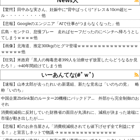
【驚愕】田中みな実さん、妊娠中に“背中ぱっくり”ドレス＆10cm超ヒー
ル・・・・・・・・・他
【悲報】Googleのエンジニア「AIで仕事がつまらなくなった」他
広島・モンテロ、怠慢プレー 走ればセーフだったのにベンチへ帰ろうとし
てしまうｗｗｗｗ他
【画像】北海道、推定300kgのヒグマ登場ｗｗｗｗｗｗｗｗｗｗｗｗｗｗｗ
ｗｗｗｗｗ他
【狂気】米政府「黒人の梅毒患者399人を治療せず放置したらどうなるか見
たろ！」→40年間続けてしまう他
いーあんてな(#ﾟｗﾟ)
【速報】山本太郎が去ったれいわ新選組、新たな党名は「いのちの党」 略
称「いのち」
中国企業Zbtlink製のルーター20機種にバックドア… 外部から完全制御のお
それ
消費税減税に反対していた財務省の面目が丸潰れに、減税が決まった途端に
市場が動き出したが……
【悲報】町のお弁当屋さん「消費税減税されても値下げせず全て利益にす
る！」と宣言しネットで物議 → ｗｗｗｗｗｗｗｗｗｗｗｗｗｗ