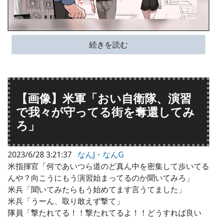
続きを読む
【画像】米軍「おい自衛隊、演習
で我々が守ってる街を奪還してみ
ろ」
2023/6/28 3:21:37
なんJ・なんG
米指揮官「何であいつら道のど真ん中を密集して歩いてる
んや？向こうにもう演習始まってるのか聞いてみろ」
米兵「聞いてみたらもう始めてます言うてました」
米兵「うーん、取り敢えず撃て」
隊員「撃たれてる！！撃たれてるよ！！どうすれば良い