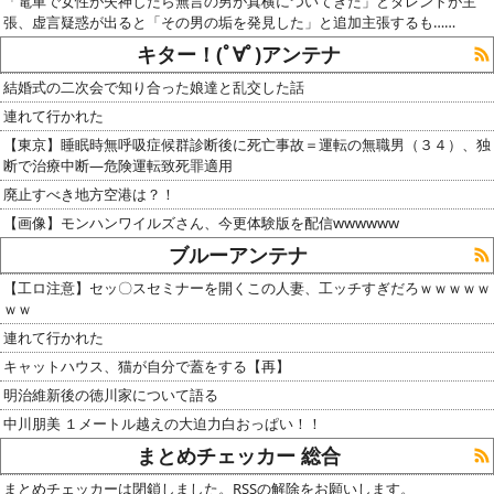
「電車で女性が失神したら無言の男が真横についてきた」とタレントが主
張、虚言疑惑が出ると「その男の垢を発見した」と追加主張するも……
キター！(ﾟ∀ﾟ)アンテナ
結婚式の二次会で知り合った娘達と乱交した話
連れて行かれた
【東京】睡眠時無呼吸症候群診断後に死亡事故＝運転の無職男（３４）、独
断で治療中断―危険運転致死罪適用
廃止すべき地方空港は？！
【画像】モンハンワイルズさん、今更体験版を配信wwwwww
ブルーアンテナ
【工ロ注意】セッ〇スセミナーを開くこの人妻、工ッチすぎだろｗｗｗｗｗ
ｗｗ
連れて行かれた
キャットハウス、猫が自分で蓋をする【再】
明治維新後の徳川家について語る
中川朋美 １メートル越えの大迫力白おっぱい！！
まとめチェッカー 総合
まとめチェッカーは閉鎖しました。RSSの解除をお願いします。