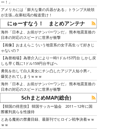
ー！」
アメリカには「膨大な量の兵器がある」トランプ大統領
が主張…在庫枯渇の報道受け！
にゅーすなう！ まとめアンテナ
海外「日本よ、お前がナンバーワンだ」 熊本地震直後の
日本の対応のスピードに世界が衝撃
【画像】おまえらこういう地雷系の女子高生って好きじ
ゃないの？
【為替相場】為替介入により一時1ドル157円台 しかし戻
しも早く既に1ドル159円台半ばへ
勇気を出して白人美女にチン凸したアジア人短小男♂、
爆笑されてしまうｗｗｗ
海外「日本よ、お前がナンバーワンだ」 熊本地震直後の
日本の対応のスピードに世界が衝撃
5chまとめMAP(総合)
【韓国の得意技】 韓国サッカー協会 2011～12年に国
際審判員らを性接待
とある魔術の禁書目録、最新刊でヒロイン戦争決着ｗｗ
ｗｗ