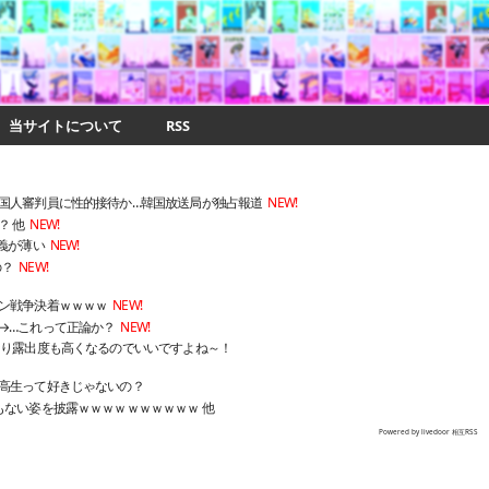
当サイトについて
RSS
国人審判員に性的接待か…韓国放送局が独占報道
NEW!
？ 他
NEW!
義が薄い
NEW!
の？
NEW!
ン戦争決着ｗｗｗｗ
NEW!
→…これって正論か？
NEW!
なり露出度も高くなるのでいいですよね～！
高生って好きじゃないの？
もない姿を披露ｗｗｗｗｗｗｗｗｗｗ 他
Powered by livedoor 相互RSS