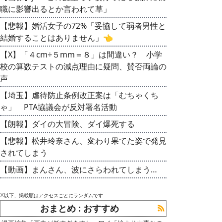
職に影響出るとか言われて草」
【悲報】婚活女子の72%「妥協して弱者男性と
結婚することはありません」👈
【X】「４cm÷５mm＝８」は間違い？ 小学
校の算数テストの減点理由に疑問、賛否両論の
声
【埼玉】虐待防止条例改正案は「むちゃくち
ゃ」 PTA協議会が反対署名活動
【朗報】ダイの大冒険、ダイ爆死する
【悲報】松井玲奈さん、変わり果てた姿で発見
されてしまう
【動画】まんさん、波にさらわれてしまう…
※以下、掲載順はアクセスごとにランダムです
おまとめ : おすすめ