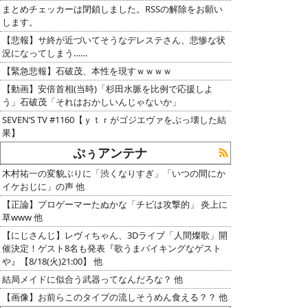
まとめチェッカーは閉鎖しました。RSSの解除をお願い
します。
【悲報】サ終が近づいてそうなデレステさん、悲惨な状
況になってしまう……
【緊急悲報】石破茂、本性を現すｗｗｗｗ
【動画】安倍首相(当時)「杉田水脈を比例で応援しよ
う」石破茂「それはおかしいんじゃないか」
SEVEN’S TV #1160【ｙｔｒがゴジエヴァをぶっ壊した結
果】
ぷぅアンテナ
木村祐一の変貌ぶりに「渋くなりすぎ」「いつの間にか
イケおじに」の声 他
【正論】プロゲーマーたぬかな「チビは攻撃的」 炎上に
草www 他
【にじさんじ】レヴィちゃん、3Dライブ「人間燦歌」開
催決定！ゲスト8名も発表『歌うまバイキングなゲスト
や』【8/18(火)21:00】 他
結局メイドに似合う武器ってなんだろな？ 他
【画像】お前らこのタイプの流しそうめん食える？？ 他