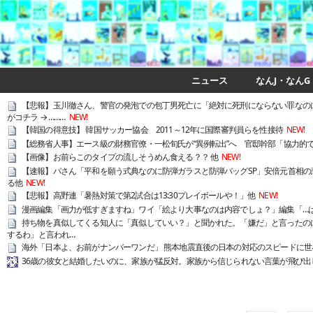
ニュース
なんJ・なんG
【悲報】玉川徹さん、警官の発泡での包丁男死亡に「絶対に死刑にならない罪なのに
がコチラ → ………
NEW!
【韓国の得意技】 韓国サッカー協会 2011～12年に国際審判員らを性接待
NEW!
【総務省人事】エース級の財務官僚・一松旬氏が“異例転出”へ 官邸幹部「協力的
【画像】お前らこのタイプの流しそうめん食える？？ 他
NEW!
【速報】パさん「平和を願う式典なのに防弾ガラスと防弾バッグSP」安倍元首相
る他
NEW!
【悲報】高野連「暑熱対策で第2試合は13:30プレイボールや！」他
NEW!
漫画編集「画力が低すぎますね」ワイ「絵より大事なのは内容でしょ？」編集「…
持ち物を真似してくる知人に「真似していい？」と聞かれた。「嫌だ」と言ったの
するわ」と言われ…
海外「日本よ、お前がナンバーワンだ」 熊本地震直後の日本の対応のスピードに世
36歳の彼女と結婚したいのに、家族が猛反対。家族から信じられない言葉が飛び出し