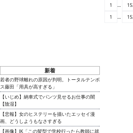
1
...
15
1
...
15
新着
若者の野球離れの原因が判明。トータルテンボ
ス藤田「用具が高すぎる」
【いじめ】納車式でパンツ見せるお仕事の闇
【陰湿】
【悲報】女のヒステリーを描いたエッセイ漫
画、どうしようもなさすぎる
【画像】JK「この髪型で学校行ったら教師に就