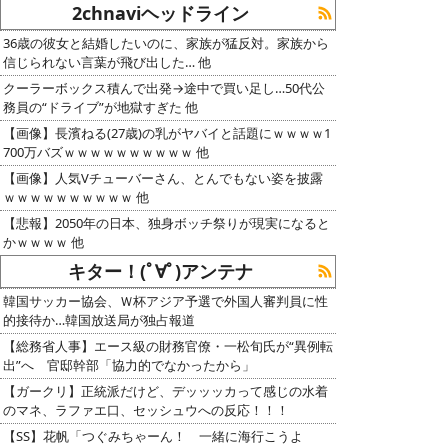
2chnaviヘッドライン
36歳の彼女と結婚したいのに、家族が猛反対。家族から
信じられない言葉が飛び出した… 他
クーラーボックス積んで出発→途中で買い足し…50代公
務員の“ドライブ”が地獄すぎた 他
【画像】長濱ねる(27歳)の乳がヤバイと話題にｗｗｗｗ1
700万バズｗｗｗｗｗｗｗｗｗｗ 他
【画像】人気Vチューバーさん、とんでもない姿を披露
ｗｗｗｗｗｗｗｗｗｗ 他
【悲報】2050年の日本、独身ボッチ祭りが現実になると
かｗｗｗｗ 他
キター！(ﾟ∀ﾟ)アンテナ
韓国サッカー協会、Ｗ杯アジア予選で外国人審判員に性
的接待か…韓国放送局が独占報道
【総務省人事】エース級の財務官僚・一松旬氏が“異例転
出”へ 官邸幹部「協力的でなかったから」
【ガークリ】正統派だけど、デッッッカって感じの水着
のマネ、ラファエ口、セッシュウへの反応！！！
【SS】花帆「つぐみちゃーん！ 一緒に海行こうよ