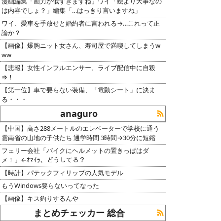
漫画編集「画力が低すぎますね」ワイ「絵より大事なの
は内容でしょ？」編集「…はっきり言いますね」
ワイ、愛車を手放せと婚約者に言われる→…これって正
論か？
【画像】爆胸ニット女さん、寿司屋で満喫してしまうw
ww
【悲報】女性インフルエンサー、ライブ配信中に自殺
⇒！
【第一位】車で要らない装備、「電動シート」に決ま
る・・・
anaguro
【中国】高さ288メートルのエレベーターで学校に通う
雲南省の山地の子供たち 通学時間 3時間→30分に短縮
フェリー会社「バイクにヘルメットの置きっぱはダ
メ！」←ｵﾏｲﾗ、どうしてる？
【時計】パテックフィリップの人気モデル
もうWindows要らないってなった
【画像】キス釣りするんや
まとめチェッカー 総合