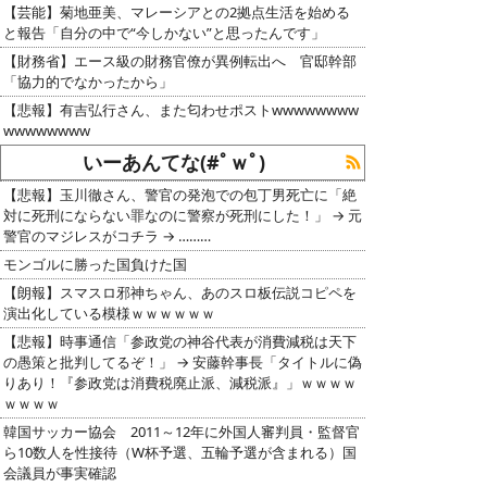
【芸能】菊地亜美、マレーシアとの2拠点生活を始める
と報告「自分の中で“今しかない”と思ったんです」
【財務省】エース級の財務官僚が異例転出へ 官邸幹部
「協力的でなかったから」
【悲報】有吉弘行さん、また匂わせポストwwwwwwww
wwwwwwww
いーあんてな(#ﾟｗﾟ)
【悲報】玉川徹さん、警官の発泡での包丁男死亡に「絶
対に死刑にならない罪なのに警察が死刑にした！」 → 元
警官のマジレスがコチラ → ………
モンゴルに勝った国負けた国
【朗報】スマスロ邪神ちゃん、あのスロ板伝説コピペを
演出化している模様ｗｗｗｗｗｗ
【悲報】時事通信「参政党の神谷代表が消費減税は天下
の愚策と批判してるぞ！」 → 安藤幹事長「タイトルに偽
りあり！『参政党は消費税廃止派、減税派』」ｗｗｗｗ
ｗｗｗｗ
韓国サッカー協会 2011～12年に外国人審判員・監督官
ら10数人を性接待（W杯予選、五輪予選が含まれる）国
会議員が事実確認