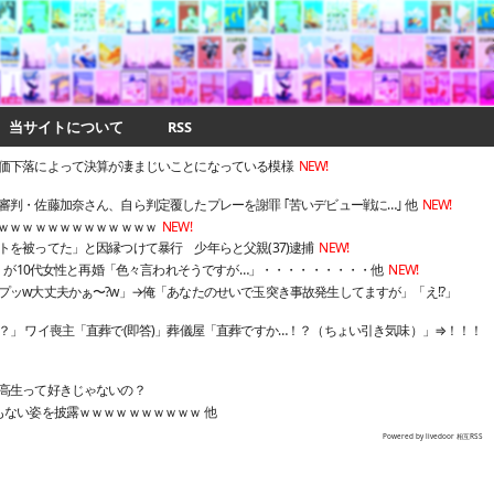
当サイトについて
RSS
価下落によって決算が凄まじいことになっている模様
NEW!
判・佐藤加奈さん、自ら判定覆したプレーを謝罪 ｢苦いデビュー戦に…｣ 他
NEW!
るｗｗｗｗｗｗｗｗｗｗｗｗｗ
NEW!
を被ってた」と因縁つけて暴行 少年らと父親(37)逮捕
NEW!
8）が10代女性と再婚「色々言われそうですが…」・・・・・・・・・他
NEW!
ッw大丈夫かぁ〜?w」→俺「あなたのせいで玉突き事故発生してますが」「え!?」
」 ワイ喪主「直葬で(即答)」葬儀屋「直葬ですか…！？（ちょい引き気味）」⇒！！！
高生って好きじゃないの？
もない姿を披露ｗｗｗｗｗｗｗｗｗｗ 他
Powered by livedoor 相互RSS