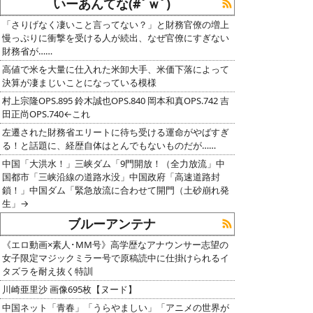
いーあんてな(#ﾟｗﾟ)
「さりげなく凄いこと言ってない？」と財務官僚の増上
慢っぷりに衝撃を受ける人が続出、なぜ官僚にすぎない
財務省が……
高値で米を大量に仕入れた米卸大手、米価下落によって
決算が凄まじいことになっている模様
村上宗隆OPS.895 鈴木誠也OPS.840 岡本和真OPS.742 吉
田正尚OPS.740←これ
左遷された財務省エリートに待ち受ける運命がやばすぎ
る！と話題に、経歴自体はとんでもないものだが……
中国「大洪水！」三峡ダム「9門開放！（全力放流」中
国都市「三峡沿線の道路水没」中国政府「高速道路封
鎖！」中国ダム「緊急放流に合わせて開門（土砂崩れ発
生」→
ブルーアンテナ
《エロ動画×素人･MM号》高学歴なアナウンサー志望の
女子限定マジックミラー号で原稿読中に仕掛けられるイ
タズラを耐え抜く特訓
川崎亜里沙 画像695枚【ヌード】
中国ネット「青春」「うらやましい」「アニメの世界が