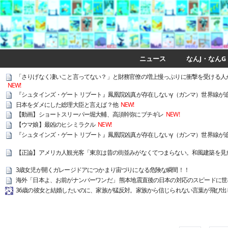
ニュース
なんJ・なんG
「さりげなく凄いこと言ってない？」と財務官僚の増上慢っぷりに衝撃を受ける人
NEW!
『シュタインズ・ゲート リブート』鳳凰院凶真が存在しないγ（ガンマ）世界線が追
日本をダメにした総理大臣と言えば？他
NEW!
【動画】ショートスリーパー堀大輔、高須幹弥にブチギレ
NEW!
【ウマ娘】最凶のヒシミラクル
NEW!
『シュタインズ・ゲート リブート』鳳凰院凶真が存在しないγ（ガンマ）世界線が
【正論】アメリカ人観光客「東京は昔の街並みがなくてつまらない。和風建築を見
3歳女児が開くガレージドアにつかまり宙づりになる危険な瞬間！！
海外「日本よ、お前がナンバーワンだ」 熊本地震直後の日本の対応のスピードに世
36歳の彼女と結婚したいのに、家族が猛反対。家族から信じられない言葉が飛び出し