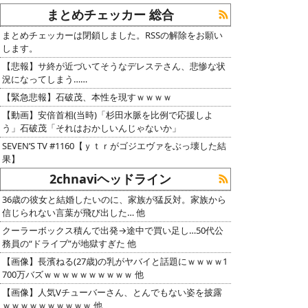
まとめチェッカー 総合
まとめチェッカーは閉鎖しました。RSSの解除をお願い
します。
【悲報】サ終が近づいてそうなデレステさん、悲惨な状
況になってしまう……
【緊急悲報】石破茂、本性を現すｗｗｗｗ
【動画】安倍首相(当時)「杉田水脈を比例で応援しよ
う」石破茂「それはおかしいんじゃないか」
SEVEN’S TV #1160【ｙｔｒがゴジエヴァをぶっ壊した結
果】
2chnaviヘッドライン
36歳の彼女と結婚したいのに、家族が猛反対。家族から
信じられない言葉が飛び出した… 他
クーラーボックス積んで出発→途中で買い足し…50代公
務員の“ドライブ”が地獄すぎた 他
【画像】長濱ねる(27歳)の乳がヤバイと話題にｗｗｗｗ1
700万バズｗｗｗｗｗｗｗｗｗｗ 他
【画像】人気Vチューバーさん、とんでもない姿を披露
ｗｗｗｗｗｗｗｗｗｗ 他