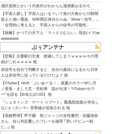
浦沢直樹とかいう代表作がわからん漫画家おるやろ
【宇宙人探し】宇宙人はいる？いて座の方角から72秒間
捉えた強い電波、50年間正体分からぬ「Wow！信号」…
「合理的に考えると、宇宙人からの信号の可能性」
【画像】かつての天下人「マックスむらい」現在(イマ)w
wwwwww
ぷぅアンテナ
【悲報】主要駅の乞食、絶滅してしまうｗｗｗｗその理
由がこれｗｗｗｗ 他
赤信号を自分で判断すると、自分の責任になるから日本
人は赤信号に従っているだけだよ？ 他
【VTuber】NHK「ぶいあーる！」真夏のホラーSPに月
ノ美兎・ましろ爻・市松寿ゞ謡が出演！“VTuber×ホラ
ー”を語る【8/8(土)21:05】 他
『シュタインズ・ゲート リブート』鳳凰院凶真が存在し
ないγ（ガンマ）世界線が追加される 他
【高校野球】甲子園 初ジャッジの女性審判・佐藤加奈
さん、自ら判定覆したプレーを謝罪 ｢苦いデビュー戦
に…｣ 他