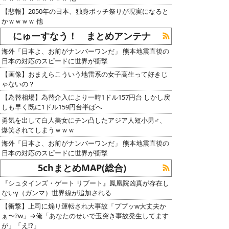
【悲報】2050年の日本、独身ボッチ祭りが現実になると
かｗｗｗｗ 他
にゅーすなう！ まとめアンテナ
海外「日本よ、お前がナンバーワンだ」 熊本地震直後の
日本の対応のスピードに世界が衝撃
【画像】おまえらこういう地雷系の女子高生って好きじ
ゃないの？
【為替相場】為替介入により一時1ドル157円台 しかし戻
しも早く既に1ドル159円台半ばへ
勇気を出して白人美女にチン凸したアジア人短小男♂、
爆笑されてしまうｗｗｗ
海外「日本よ、お前がナンバーワンだ」 熊本地震直後の
日本の対応のスピードに世界が衝撃
5chまとめMAP(総合)
『シュタインズ・ゲート リブート』鳳凰院凶真が存在し
ないγ（ガンマ）世界線が追加される
【衝撃】上司に煽り運転され大事故「ププッw大丈夫か
ぁ〜?w」→俺「あなたのせいで玉突き事故発生してます
が」「え!?」