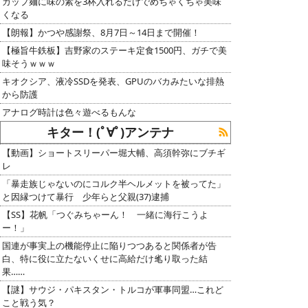
カップ麺に味の素を3杯入れるだけでめちゃくちゃ美味
くなる
【朗報】かつや感謝祭、8月7日～14日まで開催！
【極旨牛鉄板】吉野家のステーキ定食1500円、ガチで美
味そうｗｗｗ
キオクシア、液冷SSDを発表、GPUのバカみたいな排熱
から防護
アナログ時計は色々遊べるもんな
キター！(ﾟ∀ﾟ)アンテナ
【動画】ショートスリーパー堀大輔、高須幹弥にブチギ
レ
「暴走族じゃないのにコルク半ヘルメットを被ってた」
と因縁つけて暴行 少年らと父親(37)逮捕
【SS】花帆「つぐみちゃーん！ 一緒に海行こうよ
ー！」
国連が事実上の機能停止に陥りつつあると関係者が告
白、特に役に立たないくせに高給だけ毟り取った結
果……
【謎】サウジ・パキスタン・トルコが軍事同盟…これど
こと戦う気？