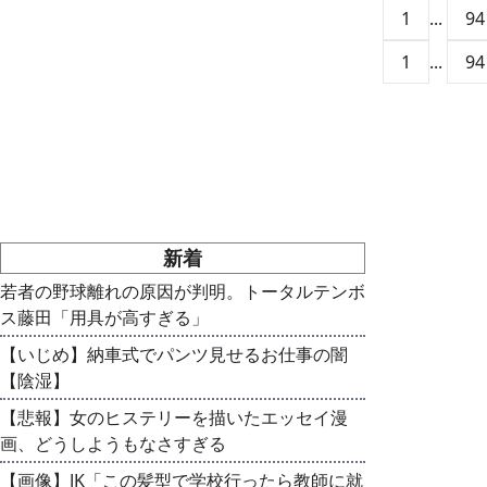
1
...
94
1
...
94
新着
若者の野球離れの原因が判明。トータルテンボ
ス藤田「用具が高すぎる」
【いじめ】納車式でパンツ見せるお仕事の闇
【陰湿】
【悲報】女のヒステリーを描いたエッセイ漫
画、どうしようもなさすぎる
【画像】JK「この髪型で学校行ったら教師に就