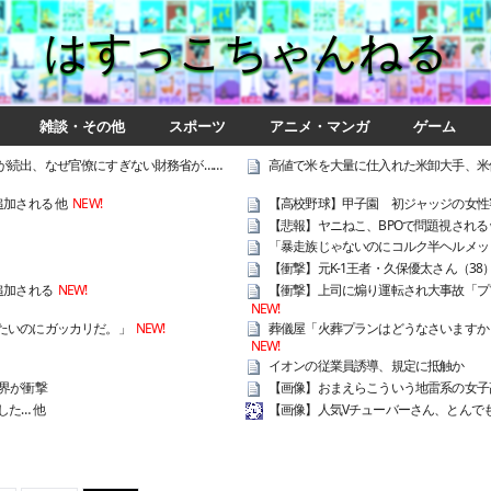
はすっこちゃんねる
雑談・その他
スポーツ
アニメ・マンガ
ゲーム
が続出、なぜ官僚にすぎない財務省が……
高値で米を大量に仕入れた米卸大手、米
加される 他
NEW!
【高校野球】甲子園 初ジャッジの女性審
【悲報】ヤニねこ、BPOで問題視され
「暴走族じゃないのにコルク半ヘルメット
【衝撃】元K-1王者・久保優太さん（3
追加される
NEW!
【衝撃】上司に煽り運転され大事故「ププ
NEW!
たいのにガッカリだ。」
NEW!
葬儀屋「火葬プランはどうなさいますか？
NEW!
イオンの従業員誘導、規定に抵触か
界が衝撃
【画像】おまえらこういう地雷系の女子
た… 他
【画像】人気Vチューバーさん、とんで