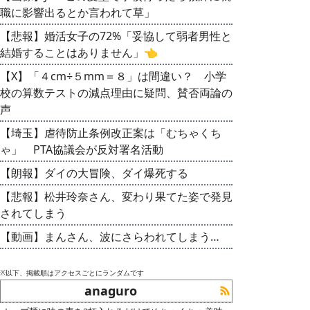
職に影響出るとか言われて草」
【悲報】婚活女子の72%「妥協して弱者男性と
結婚することはありません」👈
【X】「４cm÷５mm＝８」は間違い？ 小学
校の算数テストの減点理由に疑問、賛否両論の
声
【埼玉】虐待防止条例改正案は「むちゃくち
ゃ」 PTA協議会が反対署名活動
【朗報】ダイの大冒険、ダイ爆死する
【悲報】松井玲奈さん、変わり果てた姿で発見
されてしまう
【動画】まんさん、波にさらわれてしまう…
※以下、掲載順はアクセスごとにランダムです
anaguro