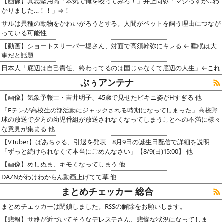
【画像】具志堅用高「本気で俺を殴ってみろ！」井上尚弥「マジっすか…わ
かりました…！！」⇒！
サルは異種の動物をかわいがろうとする。人間がペットを飼う理由につなが
っている可能性
【動画】ショートスリーパー堀さん、対面で高須幹弥にキレる ← 睡眠は大
事だと話題
日本人「底辺は自己責任、終わってるのは国じゃなくて底辺の人生」←これ
ぷぅアンテナ
【画像】気象予報士・吉井明子、45歳で見せたビキニ姿がHすぎる 他
「Eテレが高校生の部活動にジャックされる時期になってしまった」高校野
球の放送で夕方の幼児番組が放送されなくなってしまうことへの不満に様々
な意見が集まる 他
【VTuber】ばあちゃる、引退を発表 8月9日の誕生日配信で詳細を説明
「ずっと続けられなくて本当にごめんなさい」【8/9(日)15:00】 他
【画像】めしぬま、キモくなってしまう 他
DAZNがわけわからん動画上げてて草 他
まとめチェッカー 総合
まとめチェッカーは閉鎖しました。RSSの解除をお願いします。
【悲報】サ終が近づいてそうなデレステさん、悲惨な状況になってしま