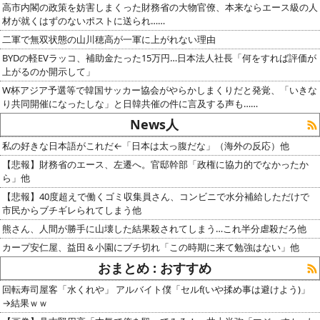
高市内閣の政策を妨害しまくった財務省の大物官僚、本来ならエース級の人
材が就くはずのないポストに送られ……
二軍で無双状態の山川穂高が一軍に上がれない理由
BYDの軽EVラッコ、補助金たった15万円…日本法人社長「何をすれば評価が
上がるのか開示して」
W杯アジア予選等で韓国サッカー協会がやらかしまくりだと発覚、「いきな
り共同開催になったしな」と日韓共催の件に言及する声も……
News人
私の好きな日本語がこれだ←「日本は太っ腹だな」（海外の反応）他
【悲報】財務省のエース、左遷へ。官邸幹部「政権に協力的でなかったか
ら」他
【悲報】40度超えで働くゴミ収集員さん、コンビニで水分補給しただけで
市民からブチギレられてしまう他
熊さん、人間が勝手に山壊した結果殺されてしまう…これ半分虐殺だろ他
カープ安仁屋、益田＆小園にブチ切れ「この時期に来て勉強はない」他
おまとめ : おすすめ
回転寿司屋客「水くれや」 アルバイト僕「セルf(いや揉め事は避けよう)」
→結果ｗｗ