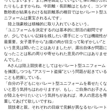
たりもしますからね。中距離・長距離はともかく、コンマ
数秒差が結果をわける短距離系の種目ではセパレート型ユ
ニフォームは重宝されるんです」
陸上強豪校は積極的に取り入れているという。
「ユニフォームを決定するのは基本的に部活の顧問です
が、少しでもいい記録を残したい選手にとっては機能性が
最重要。女子選手から“お腹の肉が目立って恥ずかしい”と
いう意見は聞いたことはありましたが、露出自体が問題に
なったことは私の周りや寄せられた意見の中にはありませ
んでした」
Aさんは陸上競技者としてはセパレート型ユニフォーム
を擁護しつつも “アスリート盗撮”という問題が起きている
ことも把握している。
「自分の子どもにセパレート型ユニフォームを着せたくな
いと思う気持ちはわかりますが、もし、ご自身のお子さん
が陸上をやりたいという気持ちがあれば、本人の意志を尊
重してあげて欲しいですね」
競技者と親。それぞれの目線で見解が異なるセパレート