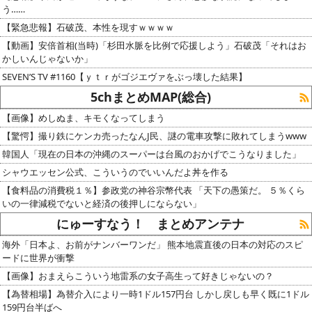
う……
【緊急悲報】石破茂、本性を現すｗｗｗｗ
【動画】安倍首相(当時)「杉田水脈を比例で応援しよう」石破茂「それはお
かしいんじゃないか」
SEVEN’S TV #1160【ｙｔｒがゴジエヴァをぶっ壊した結果】
5chまとめMAP(総合)
【画像】めしぬま、キモくなってしまう
【驚愕】撮り鉄にケンカ売ったなんJ民、謎の電車攻撃に敗れてしまうwww
韓国人「現在の日本の沖縄のスーパーは台風のおかげでこうなりました」
シャウエッセン公式、こういうのでいいんだよ丼を作る
【食料品の消費税１％】参政党の神谷宗幣代表 「天下の愚策だ。 ５％くら
いの一律減税でないと経済の後押しにならない」
にゅーすなう！ まとめアンテナ
海外「日本よ、お前がナンバーワンだ」 熊本地震直後の日本の対応のスピ
ードに世界が衝撃
【画像】おまえらこういう地雷系の女子高生って好きじゃないの？
【為替相場】為替介入により一時1ドル157円台 しかし戻しも早く既に1ドル
159円台半ばへ