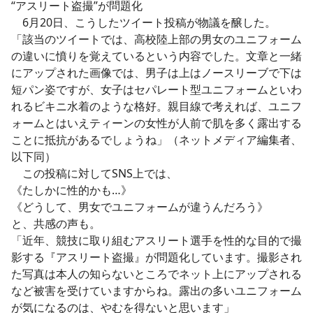
“アスリート盗撮”が問題化
6月20日、こうしたツイート投稿が物議を醸した。
「該当のツイートでは、高校陸上部の男女のユニフォーム
の違いに憤りを覚えているという内容でした。文章と一緒
にアップされた画像では、男子は上はノースリーブで下は
短パン姿ですが、女子はセパレート型ユニフォームといわ
れるビキニ水着のような格好。親目線で考えれば、ユニフ
ォームとはいえティーンの女性が人前で肌を多く露出する
ことに抵抗があるでしょうね」（ネットメディア編集者、
以下同）
この投稿に対してSNS上では、
《たしかに性的かも…》
《どうして、男女でユニフォームが違うんだろう》
と、共感の声も。
「近年、競技に取り組むアスリート選手を性的な目的で撮
影する『アスリート盗撮』が問題化しています。撮影され
た写真は本人の知らないところでネット上にアップされる
など被害を受けていますからね。露出の多いユニフォーム
が気になるのは、やむを得ないと思います」