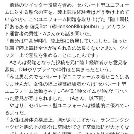
前述のツイッター投稿を含め、セパレート型ユニフォー
ムに対する懸念の声を、陸上競技経験者はどう受け止めて
いるのか。このユニフォーム問題を取り上げた『陸上競技
部あるある 偏見Bot（@HenkenRikujoubu）』アカウン
ト運営者の男性・Aさんから話を聞いた。
「自分は中高6年間、陸上部に所属していました。誤った
認識で陸上競技全体が見られるのは良くないと思い、ツイ
ッター上で意見を集めることにしたんです」
Aさんは発端となった投稿を元に陸上経験者から意見を
募集。DMやリプライで40件ほど集まったという。
「私は男なのでセパレート型ユニフォームを着たことはあ
りませんが、女性の陸上競技経験者からは”セパレート型
ユニフォームは動きやすい”や“0.1秒タイムが伸びた”とい
った意見が寄せられました」（Aさん、以下同）
やはり、セパレート型ユニフォームは機能的に優れてい
るようだ。
「女性は身体の構造上、胸がありますから、ランニングシ
ャツだと胸の下の部分に空間ができて空気抵抗が大きくな
ってしまいます。また胸を固定していないと体の軸がぶれ