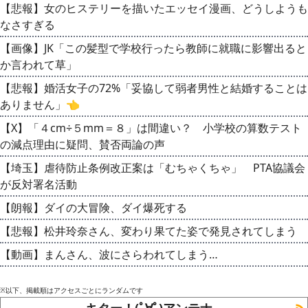
【悲報】女のヒステリーを描いたエッセイ漫画、どうしようも
なさすぎる
【画像】JK「この髪型で学校行ったら教師に就職に影響出ると
か言われて草」
【悲報】婚活女子の72%「妥協して弱者男性と結婚することは
ありません」👈
【X】「４cm÷５mm＝８」は間違い？ 小学校の算数テスト
の減点理由に疑問、賛否両論の声
【埼玉】虐待防止条例改正案は「むちゃくちゃ」 PTA協議会
が反対署名活動
【朗報】ダイの大冒険、ダイ爆死する
【悲報】松井玲奈さん、変わり果てた姿で発見されてしまう
【動画】まんさん、波にさらわれてしまう…
※以下、掲載順はアクセスごとにランダムです