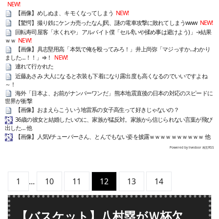
NEW!
【画像】めしぬま、キモくなってしまう
NEW!
【驚愕】撮り鉄にケンカ売ったなんJ民、謎の電車攻撃に敗れてしまうwww
NEW!
回転寿司屋客「水くれや」 アルバイト僕「セルf(いや揉め事は避けよう)」→結果
ｗｗ
NEW!
【画像】具志堅用高「本気で俺を殴ってみろ！」井上尚弥「マジっすか…わかり
ました…！！」⇒！
NEW!
連れて行かれた
近藤あさみ 大人になると衣装も下着になり露出度も高くなるのでいいですよね
～！
海外「日本よ、お前がナンバーワンだ」 熊本地震直後の日本の対応のスピードに
世界が衝撃
【画像】おまえらこういう地雷系の女子高生って好きじゃないの？
36歳の彼女と結婚したいのに、家族が猛反対。家族から信じられない言葉が飛び
出した… 他
【画像】人気Vチューバーさん、とんでもない姿を披露ｗｗｗｗｗｗｗｗｗｗ 他
Powered by livedoor 相互RSS
1
...
10
11
12
13
14
【バスケット】八村塁がＷ杯欠