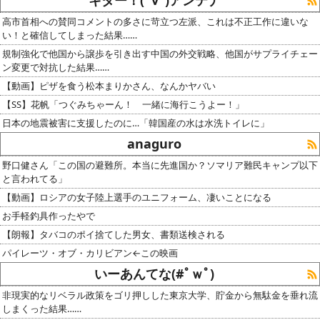
キター！(ﾟ∀ﾟ)アンテナ
高市首相への賛同コメントの多さに苛立つ左派、これは不正工作に違いな
い！と確信してしまった結果……
規制強化で他国から譲歩を引き出す中国の外交戦略、他国がサプライチェー
ン変更で対抗した結果……
【動画】ピザを食う松本まりかさん、なんかヤバい
【SS】花帆「つぐみちゃーん！ 一緒に海行こうよー！」
日本の地震被害に支援したのに…「韓国産の水は水洗トイレに」
anaguro
野口健さん「この国の避難所。本当に先進国か？ソマリア難民キャンプ以下
と言われてる」
【動画】ロシアの女子陸上選手のユニフォーム、凄いことになる
お手軽釣具作ったやで
【朗報】タバコのポイ捨てした男女、書類送検される
パイレーツ・オブ・カリビアン←この映画
いーあんてな(#ﾟｗﾟ)
非現実的なリベラル政策をゴリ押しした東京大学、貯金から無駄金を垂れ流
しまくった結果……