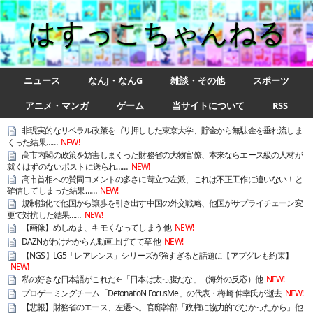
はすっこちゃんねる
ニュース
なんJ・なんG
雑談・その他
スポーツ
アニメ・マンガ
ゲーム
当サイトについて
RSS
非現実的なリベラル政策をゴリ押しした東京大学、貯金から無駄金を垂れ流しま
くった結果……
NEW!
高市内閣の政策を妨害しまくった財務省の大物官僚、本来ならエース級の人材が
就くはずのないポストに送られ……
NEW!
高市首相への賛同コメントの多さに苛立つ左派、これは不正工作に違いない！と
確信してしまった結果……
NEW!
規制強化で他国から譲歩を引き出す中国の外交戦略、他国がサプライチェーン変
更で対抗した結果……
NEW!
【画像】めしぬま、キモくなってしまう 他
NEW!
DAZNがわけわからん動画上げてて草 他
NEW!
【NGS】LG5「レアレンス」シリーズが強すぎると話題に【アプグレも約束】
NEW!
私の好きな日本語がこれだ←「日本は太っ腹だな」（海外の反応）他
NEW!
プロゲーミングチーム「DetonatioN FocusMe」の代表・梅崎 伸幸氏が逝去
NEW!
【悲報】財務省のエース、左遷へ。官邸幹部「政権に協力的でなかったから」他