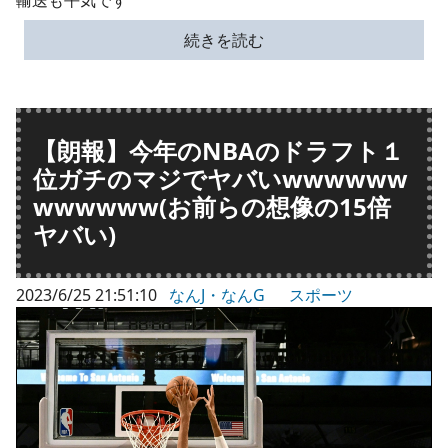
続きを読む
【朗報】今年のNBAのドラフト１
位ガチのマジでヤバいwwwwww
wwwwww(お前らの想像の15倍
ヤバい)
2023/6/25 21:51:10
なんJ・なんG
スポーツ