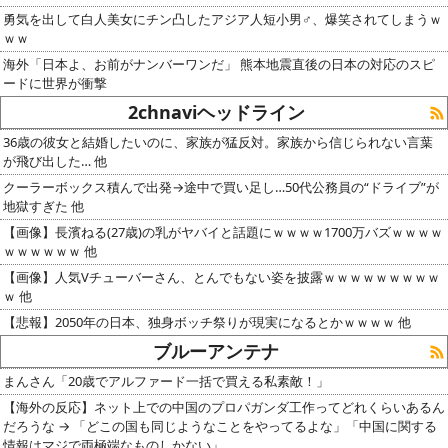
勇気を出して白人美女にチン凸したアジア人短小男♂、爆笑されてしまうｗ
ｗｗ
海外「日本よ、お前がナンバーワンだ」 熊本地震直後の日本の対応のスピ
ードに世界が衝撃
2chnaviヘッドライン
36歳の彼女と結婚したいのに、家族が猛反対。家族から信じられない言葉
が飛び出した… 他
クーラーボックス積んで出発→途中で買い足し…50代公務員の“ドライブ”が
地獄すぎた 他
【画像】長濱ねる(27歳)の乳がヤバイと話題にｗｗｗｗ1700万バズｗｗｗｗ
ｗｗｗｗｗｗ 他
【画像】人気Vチューバーさん、とんでもない姿を披露ｗｗｗｗｗｗｗｗｗ
ｗ 他
【悲報】2050年の日本、独身ボッチ祭りが現実になるとかｗｗｗｗ 他
ブルーアンテナ
まんさん「20歳でアルファード一括で買える私素敵！」
【海外の反応】ネット上での中国のプロパガンダ工作ってどれくらいあるん
だろうな → 「どこの国も同じようなことをやってるよな」「中国に関する
情報はマジで両極端なものしかない」