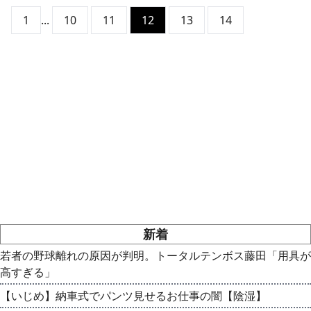
1
...
10
11
12
13
14
新着
若者の野球離れの原因が判明。トータルテンボス藤田「用具が
高すぎる」
【いじめ】納車式でパンツ見せるお仕事の闇【陰湿】