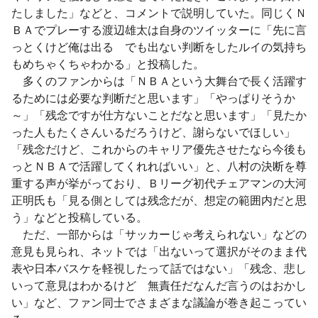
たしました」などと、コメントで説明していた。同じくＮ
ＢＡでプレーする渡辺雄太は自身のツイッターに「先に言
っとくけど俺は出る でも出ない判断をしたルイの気持ち
もめちゃくちゃわかる」と投稿した。
多くのファンからは「ＮＢＡという大舞台で長く活躍す
るためには必要な判断だと思います」「やっぱりそうか
～」「残念ですが仕方ないことだなと思います」「見たか
った人もたくさんいるだろうけど、謝らないでほしい」
「残念だけど、これからのキャリア優先させたなら今後も
っとＮＢＡで活躍してくれればいい」と、八村の決断を尊
重する声が挙がっており、Ｂリーグ初代チェアマンの大河
正明氏も「見る側としては残念だが、想定の範囲内だと思
う」などと投稿している。
ただ、一部からは「サッカーじゃ考えられない」などの
意見も見られ、ネットでは「出ないって選択がそのまま代
表や日本バスケを軽視したって話ではない」「残念、悲し
いって意見はわかるけど 無責任だなんだ言うのはおかし
い」など、ファン同士でさまざまな議論が巻き起こってい