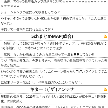
【画像】750円の豪華版カップ焼きそばUFOｗｗｗｗｗｗｗｗｗｗｗｗｗｗ
ｗｗｗｗｗｗ
ショーシャンクの空にって映画しってる？
やす子、610円で爆盛りなNHK社食を公開「初めて見ました」「こんな感じ
なんだ」
海釣りで一番簡単に釣れる魚って何？
5chまとめMAP(総合)
【雑誌】かつて650万部を誇った「週刊少年ジャンプ」、発行部数が初の10
0万部割れ ピーク時の４分の１にまで減少
【驚愕】ちいかわ映画 よくみたら島二郎って一度も●●してない?!
フジ『有吉の夏休み』今夏も放送へ 有吉弘行の意味深発言でフワちゃん復
帰説が急浮上
ジャンポケ斉藤の被害女性「バウムクーヘン売ったりTikTokライブしててム
カついたから示談しなかった」
世紀末リーダー伝たけし「作中最強の5人はこいつらだ！」
キター！(ﾟ∀ﾟ)アンテナ
無期刑の仮釈放、2025年は「わずか4人」2024年は32人が獄中死…「終身刑
化」の傾向続く
共同通信、6000件分の連絡先流出か 「おわびします」とラフな軽い謝罪