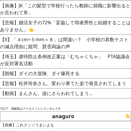
【画像】JK「この髪型で学校行ったら教師に就職に影響出ると
か言われて草」
【悲報】婚活女子の72%「妥協して弱者男性と結婚することは
ありません」👈
【X】「４cm÷５mm＝８」は間違い？ 小学校の算数テスト
の減点理由に疑問、賛否両論の声
【埼玉】虐待防止条例改正案は「むちゃくちゃ」 PTA協議会
が反対署名活動
【朗報】ダイの大冒険、ダイ爆死する
【悲報】松井玲奈さん、変わり果てた姿で発見されてしまう
【動画】まんさん、波にさらわれてしまう…
※以下、掲載順はアクセスごとにランダムです
anaguro
【画像】これクッソうまいよな