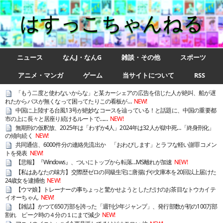
はすっこちゃんねる
ニュース
なんJ・なんG
雑談・その他
スポーツ
アニメ・マンガ
ゲーム
当サイトについて
RSS
「もう二度と使わないからな」と某カーシェアの広告を信じた人が絶叫、船が遅
れたからバスが無くなって困ってたりこの看板が…
NEW!
中国に上陸する台風13号が絶妙なコースを辿っている！と話題に、中国の重要都
市の上に長々と居座り続けるルートで……
NEW!
無期刑の仮釈放、2025年は「わずか4人」2024年は32人が獄中死…「終身刑化」
の傾向続く
NEW!
共同通信、6000件分の連絡先流出か 「おわびします」とラフな軽い謝罪コメン
トを発表
NEW!
【悲報】『Windows』、ついにトップから転落…MS離れが加速
NEW!
【私はあなたの味方】交際歴ゼロの同級生宅に唐揚げや文庫本を20回以上届けた
24歳女を逮捕他
NEW!
【ウマ娘】トレーナーの事ちょっと驚かせようとしただけのお茶目なトウカイテ
イオーちゃん
NEW!
【雑誌】かつて650万部を誇った「週刊少年ジャンプ」、発行部数が初の100万部
割れ ピーク時の４分の１にまで減少
NEW!