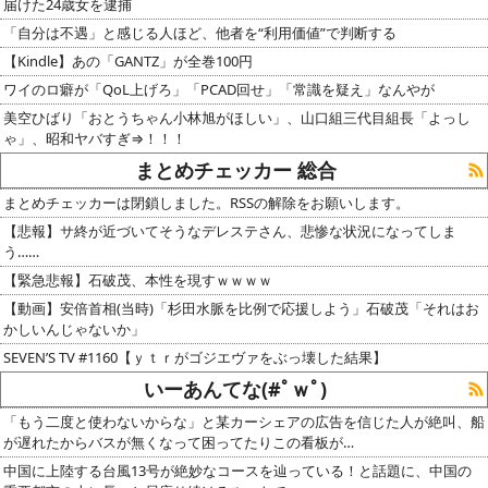
届けた24歳女を逮捕
「自分は不遇」と感じる人ほど、他者を“利用価値”で判断する
【Kindle】あの「GANTZ」が全巻100円
ワイのロ癖が「QoL上げろ」「PCAD回せ」「常識を疑え」なんやが
美空ひばり「おとうちゃん小林旭がほしい」、山口組三代目組長「よっし
ゃ」、昭和ヤバすぎ⇒！！！
まとめチェッカー 総合
まとめチェッカーは閉鎖しました。RSSの解除をお願いします。
【悲報】サ終が近づいてそうなデレステさん、悲惨な状況になってしま
う……
【緊急悲報】石破茂、本性を現すｗｗｗｗ
【動画】安倍首相(当時)「杉田水脈を比例で応援しよう」石破茂「それはお
かしいんじゃないか」
SEVEN’S TV #1160【ｙｔｒがゴジエヴァをぶっ壊した結果】
いーあんてな(#ﾟｗﾟ)
「もう二度と使わないからな」と某カーシェアの広告を信じた人が絶叫、船
が遅れたからバスが無くなって困ってたりこの看板が…
中国に上陸する台風13号が絶妙なコースを辿っている！と話題に、中国の