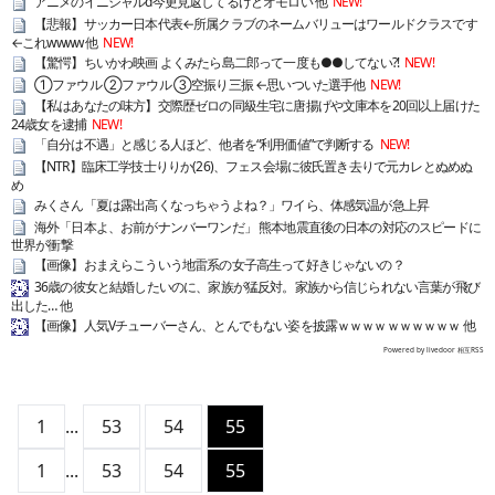
アニメのイニシャルd今更見返してるけどオモロい 他
NEW!
【悲報】サッカー日本代表←所属クラブのネームバリューはワールドクラスです
←これwwww 他
NEW!
【驚愕】ちいかわ映画 よくみたら島二郎って一度も●●してない?!
NEW!
①ファウル ②ファウル ③空振り三振 ←思いついた選手他
NEW!
【私はあなたの味方】交際歴ゼロの同級生宅に唐揚げや文庫本を20回以上届けた
24歳女を逮捕
NEW!
「自分は不遇」と感じる人ほど、他者を“利用価値”で判断する
NEW!
【NTR】臨床工学技士りりか(26)、フェス会場に彼氏置き去りで元カレとぬめぬ
め
みくさん「夏は露出高くなっちゃうよね？」ワイら、体感気温が急上昇
海外「日本よ、お前がナンバーワンだ」 熊本地震直後の日本の対応のスピードに
世界が衝撃
【画像】おまえらこういう地雷系の女子高生って好きじゃないの？
36歳の彼女と結婚したいのに、家族が猛反対。家族から信じられない言葉が飛び
出した… 他
【画像】人気Vチューバーさん、とんでもない姿を披露ｗｗｗｗｗｗｗｗｗｗ 他
Powered by livedoor 相互RSS
1
...
53
54
55
1
...
53
54
55