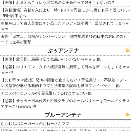
【画像】おまえらこういう地雷系の女子高生って好きじゃないの？
【為替相場】為替介入により一時1ドル157円台 しかし戻しも早く既に1ドル
159円台半ばへ
勇気を出して白人美女にチン凸したアジア人短小男♂、爆笑されてしまうｗ
ｗｗ
海外「日本よ、お前がナンバーワンだ」 熊本地震直後の日本の対応のスピ
ードに世界が衝撃
ぷぅアンテナ
【画像】愛子様、馬乗り姿で気品がハンパないｗｗｗｗ 他
【悲報】ホリエモン、タイの経済発展に興奮して日本をディスりまくるｗｗ
ｗｗ 他
【にじ甲2026総括】怒涛の躍進が止まらない！宇佐美リト・不破湊・フレ
ン各監督が魅せる劇的ドラマと快進撃の記録を徹底プレイバック！ 他
アニメのイニシャルd今更見返してるけどオモロい 他
【悲報】サッカー日本代表←所属クラブのネームバリューはワールドクラス
です←これwwww 他
ブルーアンテナ
むちむちバニーガールのおねーさんママ
韓国の支援物資に「トイレの水で十分」発言…韓国ネット激怒へｗｗｗｗｗ