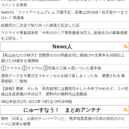
コメントを発表
Switch2「ファイアーエムブレム 万紫千紅」容量は29.5GB！任天堂ゲーまで
ｽﾄﾚｰｼﾞ馬鹿食
結婚式の二次会で知り合った娘達と乱交した話
ウクライナ軍参謀本部「今年のロシア軍死傷者24万人…新規兵力の募集規模
を上回る」！
News人
【私はあなたの味方】交際歴ゼロの同級生宅に唐揚げや文庫本を20回以上
届けた24歳女を逮捕他
①ファウル ②ファウル ③空振り三振 ←思いついた選手他
漫画グッズを大量注文→キャンセルを繰り返しまくった女、逮捕される 被
害総額〇〇億他
【速報】農家、キレる「高市総理には愛想尽かした今年でやめるぞ」コメ売
値は生産原価の半分以下、肥料代や燃料代は高騰他
SB山本祐大(27) .323 2本 14打点 OPS.878他
にゅーすなう！ まとめアンテナ
海外「日本よ、お前がナンバーワンだ」 熊本地震直後の日本の対応のスピ
ードに世界が衝撃