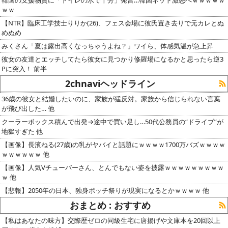
ｗｗ
【NTR】臨床工学技士りりか(26)、フェス会場に彼氏置き去りで元カレとぬ
めぬめ
みくさん「夏は露出高くなっちゃうよね？」ワイら、体感気温が急上昇
彼女の友達とエッチしてたら彼女に見つかり修羅場になるかと思ったら逆3
Pに突入！ 前半
2chnaviヘッドライン
36歳の彼女と結婚したいのに、家族が猛反対。家族から信じられない言葉
が飛び出した… 他
クーラーボックス積んで出発→途中で買い足し…50代公務員の“ドライブ”が
地獄すぎた 他
【画像】長濱ねる(27歳)の乳がヤバイと話題にｗｗｗｗ1700万バズｗｗｗｗ
ｗｗｗｗｗｗ 他
【画像】人気Vチューバーさん、とんでもない姿を披露ｗｗｗｗｗｗｗｗｗ
ｗ 他
【悲報】2050年の日本、独身ボッチ祭りが現実になるとかｗｗｗｗ 他
おまとめ : おすすめ
【私はあなたの味方】交際歴ゼロの同級生宅に唐揚げや文庫本を20回以上