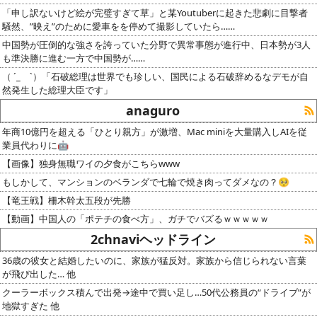
「申し訳ないけど絵が完璧すぎて草」と某Youtuberに起きた悲劇に目撃者
騒然、”映え”のために愛車をを停めて撮影していたら……
中国勢が圧倒的な強さを誇っていた分野で異常事態が進行中、日本勢が3人
も準決勝に進む一方で中国勢が……
（ ´_ゝ`）「石破総理は世界でも珍しい、国民による石破辞めるなデモが自
然発生した総理大臣です」
anaguro
年商10億円を超える「ひとり親方」が激増、Mac miniを大量購入しAIを従
業員代わりに🤖
【画像】独身無職ワイの夕食がこちらwww
もしかして、マンションのベランダで七輪で焼き肉ってダメなの？🥺
【竜王戦】柵木幹太五段が先勝
【動画】中国人の「ポテチの食べ方」、ガチでバズるｗｗｗｗｗ
2chnaviヘッドライン
36歳の彼女と結婚したいのに、家族が猛反対。家族から信じられない言葉
が飛び出した… 他
クーラーボックス積んで出発→途中で買い足し…50代公務員の“ドライブ”が
地獄すぎた 他