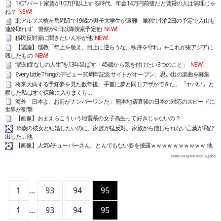
1Kアパート家賃が10万円以上する時代、年金14万円前後だと賃貸の人は無理じゃ
ね？
NEW!
北アルプス槍ヶ岳周辺で19歳の男子大学生が遭難 単独で1泊2日の予定で入山も
連絡取れず 警察が9日以降捜索予定他
NEW!
移民反対派に聞きたいんやが他
NEW!
【議論】儒教「年上を敬え、目上に逆らうな、秩序を守れ」←これが東アジアに
残したもの
NEW!
“認知症なしの人生”を13年延ばす「45歳から気を付けたい3つのこと」
NEW!
Every Little Thingのデビュー30周年記念サイトがオープン、思い出の楽曲を募集
将来大病する予知夢を見た数年後、手首に夢と同じアザができた。「ヤバい」と
察した私はすぐ保険に入りまくり…
海外「日本よ、お前がナンバーワンだ」 熊本地震直後の日本の対応のスピードに
世界が衝撃
【画像】おまえらこういう地雷系の女子高生って好きじゃないの？
36歳の彼女と結婚したいのに、家族が猛反対。家族から信じられない言葉が飛び
出した… 他
【画像】人気Vチューバーさん、とんでもない姿を披露ｗｗｗｗｗｗｗｗｗｗ 他
Powered by livedoor 相互RSS
1
...
93
94
95
1
...
93
94
95