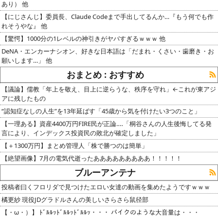
あり） 他
【にじさんじ】委員長、Claude Codeまで手出してるんか…『もう何でも作
れそうやな』 他
【驚愕】1000分の1レベルの神引きがヤバすぎるｗｗｗ 他
DeNA・エンカーナシオン、好きな日本語は「だまれ・くさい・歯磨き・お
願いします…」 他
おまとめ : おすすめ
【議論】儒教「年上を敬え、目上に逆らうな、秩序を守れ」←これが東アジ
アに残したもの
“認知症なしの人生”を13年延ばす「45歳から気を付けたい3つのこと」
【一理ある】資産4400万円FIRE民が正論‥‥「桐谷さんの人生後悔してる発
言により、インデックス投資民の敗北が確定しました」
【＋1300万円】まとめ管理人「株で勝つのは簡単」
【絶望画像】7月の電気代逝ったあああああああああ！！！！！
ブルーアンテナ
投稿者曰くフロリダで見つけたエロい女達の動画を集めたようですｗｗｗ
橘更紗 現役JDグラドルさんの美しいさらさら鼠径部
【・ω・）】 ﾄﾞﾙﾙｯﾄﾞﾙﾙｯﾄﾞﾙﾙｯ・・・ バイクのような大音量は・・・