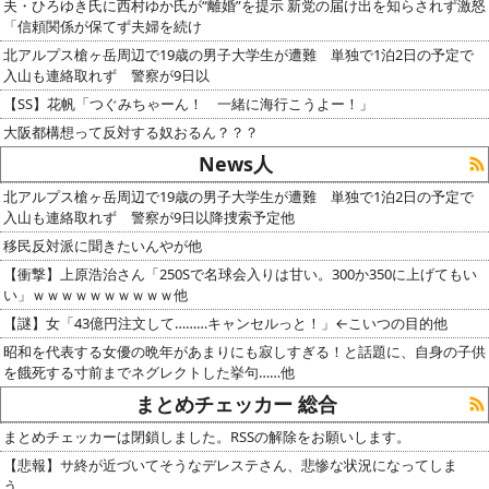
夫・ひろゆき氏に西村ゆか氏が“離婚”を提示 新党の届け出を知らされず激怒
「信頼関係が保てず夫婦を続け
北アルプス槍ヶ岳周辺で19歳の男子大学生が遭難 単独で1泊2日の予定で
入山も連絡取れず 警察が9日以
【SS】花帆「つぐみちゃーん！ 一緒に海行こうよー！」
大阪都構想って反対する奴おるん？？？
News人
北アルプス槍ヶ岳周辺で19歳の男子大学生が遭難 単独で1泊2日の予定で
入山も連絡取れず 警察が9日以降捜索予定他
移民反対派に聞きたいんやが他
【衝撃】上原浩治さん「250Sで名球会入りは甘い。300か350に上げてもい
い」ｗｗｗｗｗｗｗｗｗｗ他
【謎】女「43億円注文して………キャンセルっと！」←こいつの目的他
昭和を代表する女優の晩年があまりにも寂しすぎる！と話題に、自身の子供
を餓死する寸前までネグレクトした挙句……他
まとめチェッカー 総合
まとめチェッカーは閉鎖しました。RSSの解除をお願いします。
【悲報】サ終が近づいてそうなデレステさん、悲惨な状況になってしま
う……