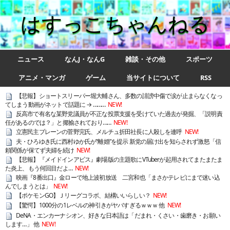
はすっこちゃんねる
ニュース
なんJ・なんG
雑談・その他
スポーツ
アニメ・マンガ
ゲーム
当サイトについて
RSS
【悲報】ショートスリーパー堀大輔さん、多数の誹謗中傷で涙が止まらなくなっ
てしまう動画がネットで話題に → ………
NEW!
反高市で有名な某野党議員が不正な投票支援を受けていた過去が発掘、「説明責
任があるのでは？」と揶揄されており……
NEW!
立憲民主ブレーンの菅野完氏、メルチュ折田社長に人殺しを連呼
NEW!
夫・ひろゆき氏に西村ゆか氏が“離婚”を提示 新党の届け出を知らされず激怒「信
頼関係が保てず夫婦を続け
NEW!
【悲報】『メイドインアビス』劇場版の主題歌にVTuberが起用されてまたまたま
た炎上、もう何回目だよ…
NEW!
映画『8番出口』金ローで地上波初放送 二宮和也「まさかテレビにまで迷い込
んでしまうとは」
NEW!
【ポケモンGO】Ｊリーグコラボ、結構いいらしい？
NEW!
【驚愕】1000分の1レベルの神引きがヤバすぎるｗｗｗ 他
NEW!
DeNA・エンカーナシオン、好きな日本語は「だまれ・くさい・歯磨き・お願い
します…」 他
NEW!