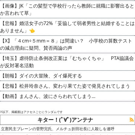
【画像】JK「この髪型で学校行ったら教師に就職に影響出ると
か言われて草」
【悲報】婚活女子の72%「妥協して弱者男性と結婚することは
ありません」👈
【X】「４cm÷５mm＝８」は間違い？ 小学校の算数テスト
の減点理由に疑問、賛否両論の声
【埼玉】虐待防止条例改正案は「むちゃくちゃ」 PTA協議会
が反対署名活動
【朗報】ダイの大冒険、ダイ爆死する
【悲報】松井玲奈さん、変わり果てた姿で発見されてしまう
【動画】まんさん、波にさらわれてしまう…
※以下、掲載順はアクセスごとにランダムです
キター！(ﾟ∀ﾟ)アンテナ
立憲民主ブレーンの菅野完氏、メルチュ折田社長に人殺しを連呼