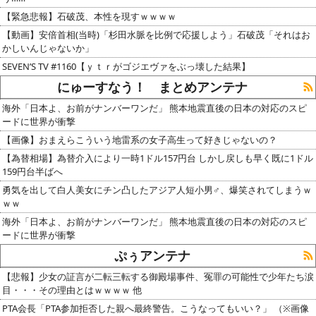
【緊急悲報】石破茂、本性を現すｗｗｗｗ
【動画】安倍首相(当時)「杉田水脈を比例で応援しよう」石破茂「それはお
かしいんじゃないか」
SEVEN’S TV #1160【ｙｔｒがゴジエヴァをぶっ壊した結果】
にゅーすなう！ まとめアンテナ
海外「日本よ、お前がナンバーワンだ」 熊本地震直後の日本の対応のスピ
ードに世界が衝撃
【画像】おまえらこういう地雷系の女子高生って好きじゃないの？
【為替相場】為替介入により一時1ドル157円台 しかし戻しも早く既に1ドル
159円台半ばへ
勇気を出して白人美女にチン凸したアジア人短小男♂、爆笑されてしまうｗ
ｗｗ
海外「日本よ、お前がナンバーワンだ」 熊本地震直後の日本の対応のスピ
ードに世界が衝撃
ぷぅアンテナ
【悲報】少女の証言が二転三転する御殿場事件、冤罪の可能性で少年たち涙
目・・・その理由とはｗｗｗｗ 他
PTA会長「PTA参加拒否した親へ最終警告。こうなってもいい？」 （※画像