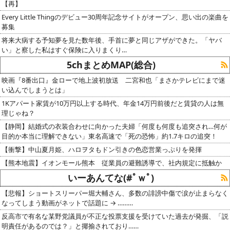
【再】
Every Little Thingのデビュー30周年記念サイトがオープン、思い出の楽曲を
募集
将来大病する予知夢を見た数年後、手首に夢と同じアザができた。「ヤバ
い」と察した私はすぐ保険に入りまくり…
5chまとめMAP(総合)
映画『8番出口』金ローで地上波初放送 二宮和也「まさかテレビにまで迷
い込んでしまうとは」
1Kアパート家賃が10万円以上する時代、年金14万円前後だと賃貸の人は無
理じゃね？
【静岡】結婚式の衣装合わせに向かった夫婦「何度も何度も追突され…何が
目的か本当に理解できない」東名高速で「死の恐怖」約1.7キロの追突！
【衝撃】中山夏月姫、ハロヲタもドン引きの色恋営業っぷりを発揮
【熊本地震】イオンモール熊本 従業員の避難誘導で、社内規定に抵触か
いーあんてな(#ﾟｗﾟ)
【悲報】ショートスリーパー堀大輔さん、多数の誹謗中傷で涙が止まらなく
なってしまう動画がネットで話題に → ………
反高市で有名な某野党議員が不正な投票支援を受けていた過去が発掘、「説
明責任があるのでは？」と揶揄されており……