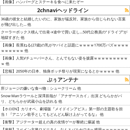
【画像】ハンバーグとステーキを食べに来たぞー
2chnaviヘッドライン
36歳の彼女と結婚したいのに、家族が猛反対。家族から信じられない言葉
が飛び出した… 他
クーラーボックス積んで出発→途中で買い足し…50代公務員の“ドライブ”が
地獄すぎた 他
【画像】長濱ねる(27歳)の乳がヤバイと話題にｗｗｗｗ1700万バズｗｗｗｗ
ｗｗｗｗｗｗ 他
【画像】人気Vチューバーさん、とんでもない姿を披露ｗｗｗｗｗｗｗｗｗ
ｗ 他
【悲報】2050年の日本、独身ボッチ祭りが現実になるとかｗｗｗｗ 他
ぷぅアンテナ
所ジョージの嫌いな食べ物：シュークリーム 他
Snow Manラウールと深澤辰哉が「アナザースカイ」出演 どちらかがパ
リ、どちらかが武蔵小山を訪れる 他
【ホロEN】カリオペ、劇場版『メイドインアビス』第一部の主題歌を担
当！『アニソン歌手としてもどんどん駆け上がってるな』 他
【衝撃】アジテーター超えの真の友情ゲーが黎絶に爆誕 他
【速報】スペイン主将ロドリさん…なんとバルセロナへ移籍ｗｗｗｗｗｗｗ