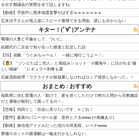
を出す都議会の実態を全て話しますね
【動画】手術中に熊本地震直撃やばすぎｗｗｗｗｗｗｗ
広末涼子さんが地上波にスピード復帰できる理由、誰にも分からない
キター！(ﾟ∀ﾟ)アンテナ
職場の人妻と不倫をして、ついに、、、
結婚式の二次会で知り合った娘達と乱交した話
【SS】花帆「つぐみちゃーん！ 一緒に海行こうよー！」
【🧟】「ゾンビたばこ売人」と肩組みショット「小園海斗」に注がれる“厳
しい視線” 「レギュラー剥奪も選
石破茂前総理「ウクライナが核放棄しなければロシア侵攻しなかった」！
おまとめ : おすすめ
福島県に住む普通の人「助けて、家を赤くしただけで村の人間から宗教施設
だと通報が殺到して困ってるの！」
【悲報】内田りこ「社会に戻りたいです」←これ！
【驚愕】森泉のバニーガール姿、意外とクるwww (※画像あり)
【動画】御当地アイドルだった頃の今田美桜、レベチwww
警備ロボットの最適解は一輪走行かもしれない