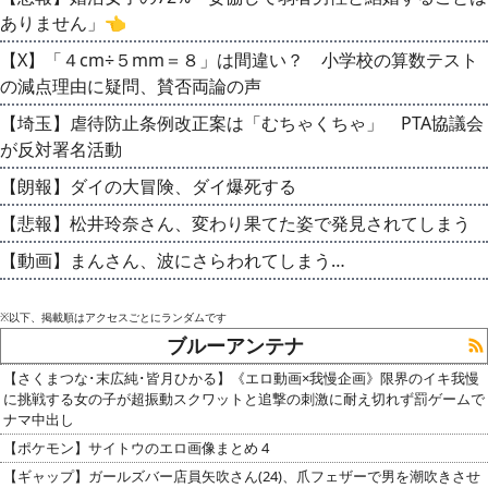
ありません」👈
【X】「４cm÷５mm＝８」は間違い？ 小学校の算数テスト
の減点理由に疑問、賛否両論の声
【埼玉】虐待防止条例改正案は「むちゃくちゃ」 PTA協議会
が反対署名活動
【朗報】ダイの大冒険、ダイ爆死する
【悲報】松井玲奈さん、変わり果てた姿で発見されてしまう
【動画】まんさん、波にさらわれてしまう…
※以下、掲載順はアクセスごとにランダムです
ブルーアンテナ
【さくまつな･末広純･皆月ひかる】《エロ動画×我慢企画》限界のイキ我慢
に挑戦する女の子が超振動スクワットと追撃の刺激に耐え切れず罰ゲームで
ナマ中出し
【ポケモン】サイトウのエロ画像まとめ 4
【ギャップ】ガールズバー店員矢吹さん(24)、爪フェザーで男を潮吹きさせ