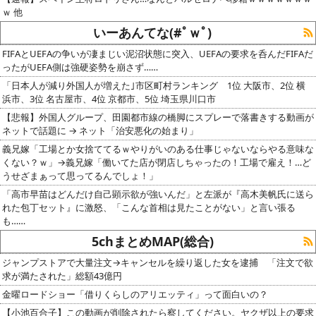
ｗ 他
いーあんてな(#ﾟｗﾟ)
FIFAとUEFAの争いが凄まじい泥沼状態に突入、UEFAの要求を呑んだFIFAだ
ったがUEFA側は強硬姿勢を崩さず……
「日本人が減り外国人が増えた｣市区町村ランキング 1位 大阪市、2位 横
浜市、3位 名古屋市、4位 京都市、5位 埼玉県川口市
【悲報】外国人グループ、田園都市線の橋脚にスプレーで落書きする動画が
ネットで話題に → ネット「治安悪化の始まり」
義兄嫁「工場とか女捨ててるｗやりがいのある仕事じゃないならやる意味な
くない？ｗ」→義兄嫁「働いてた店が閉店しちゃったの！工場で雇え！…ど
うせざまぁって思ってるんでしょ！」
「高市早苗はどんだけ自己顕示欲が強いんだ」と左派が『高木美帆氏に送ら
れた包丁セット』に激怒、「こんな首相は見たことがない」と言い張る
も……
5chまとめMAP(総合)
ジャンプストアで大量注文→キャンセルを繰り返した女を逮捕 「注文で欲
求が満たされた」総額43億円
金曜ロードショー「借りくらしのアリエッティ」って面白いの？
【小池百合子】この動画が削除されたら察してください。ヤクザ以上の要求