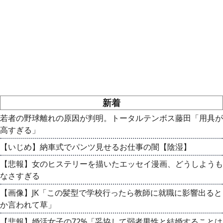
新着
若者の野球離れの原因が判明。トータルテンボス藤田「用具が
高すぎる」
【いじめ】納車式でパンツ見せるお仕事の闇【陰湿】
【悲報】女のヒステリーを描いたエッセイ漫画、どうしようも
なさすぎる
【画像】JK「この髪型で学校行ったら教師に就職に影響出ると
か言われて草」
【悲報】婚活女子の72%「妥協して弱者男性と結婚することは