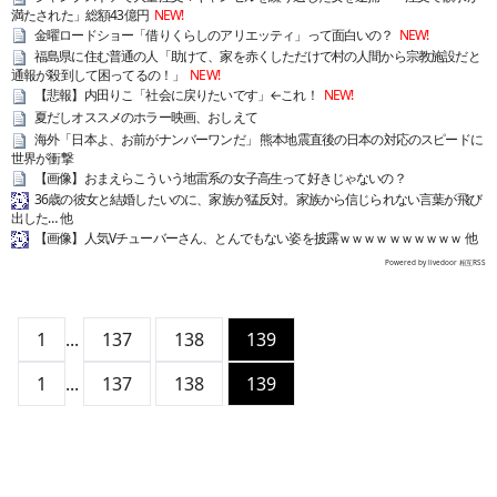
満たされた」総額43億円
NEW!
金曜ロードショー「借りくらしのアリエッティ」って面白いの？
NEW!
福島県に住む普通の人「助けて、家を赤くしただけで村の人間から宗教施設だと
通報が殺到して困ってるの！」
NEW!
【悲報】内田りこ「社会に戻りたいです」←これ！
NEW!
夏だしオススメのホラー映画、おしえて
海外「日本よ、お前がナンバーワンだ」 熊本地震直後の日本の対応のスピードに
世界が衝撃
【画像】おまえらこういう地雷系の女子高生って好きじゃないの？
36歳の彼女と結婚したいのに、家族が猛反対。家族から信じられない言葉が飛び
出した… 他
【画像】人気Vチューバーさん、とんでもない姿を披露ｗｗｗｗｗｗｗｗｗｗ 他
Powered by livedoor 相互RSS
1
...
137
138
139
1
...
137
138
139