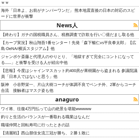
ｗｗ
海外「日本よ、お前がナンバーワンだ」 熊本地震直後の日本の対応のスピ
ードに世界が衝撃
News人
【終わり】ガチの国税職員さん、税務調査で詐欺を行い〇億だまし取る他
【カープ実況】秋山翔吾1番センター！先発「森下暢仁vs平良拳太郎」【広
島-DeNA/横浜スタジアム】他
ジャンポケ斎藤と代理人のやりとり、「地獄すぎて完全にコントになって
る……」と衝撃を受ける人が続出中他
【悲報】今度はシャインマスカット約400房が果樹園から盗まれる 参議院議
員「日本人ではないと思う」他
阪神 小谷野栄一、片山大樹コーチが体調不良でベンチ外、2軍からコーチ
合流 接触者はマスク姿も他
anaguro
ワイ将、往復4万円払って山の絶景を堪能wwwww
釣りと生活のバランスが一番取れる職業はなんだ
職場仲間と回転寿司に行ったときの話
【清麗戦】西山朋佳女流三冠が勝ち、２勝１敗に