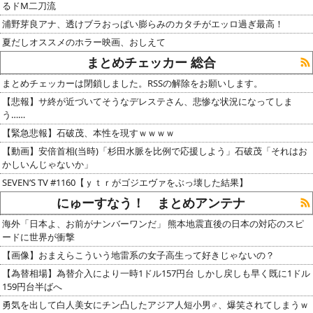
るドM二刀流
浦野芽良アナ、透けブラおっぱい膨らみのカタチがエッロ過ぎ最高！
夏だしオススメのホラー映画、おしえて
まとめチェッカー 総合
まとめチェッカーは閉鎖しました。RSSの解除をお願いします。
【悲報】サ終が近づいてそうなデレステさん、悲惨な状況になってしま
う……
【緊急悲報】石破茂、本性を現すｗｗｗｗ
【動画】安倍首相(当時)「杉田水脈を比例で応援しよう」石破茂「それはお
かしいんじゃないか」
SEVEN’S TV #1160【ｙｔｒがゴジエヴァをぶっ壊した結果】
にゅーすなう！ まとめアンテナ
海外「日本よ、お前がナンバーワンだ」 熊本地震直後の日本の対応のスピ
ードに世界が衝撃
【画像】おまえらこういう地雷系の女子高生って好きじゃないの？
【為替相場】為替介入により一時1ドル157円台 しかし戻しも早く既に1ドル
159円台半ばへ
勇気を出して白人美女にチン凸したアジア人短小男♂、爆笑されてしまうｗ