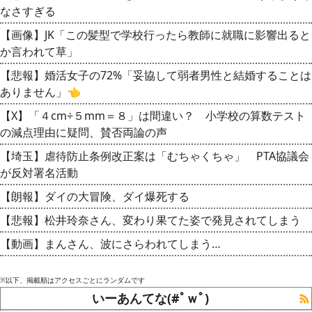
なさすぎる
【画像】JK「この髪型で学校行ったら教師に就職に影響出ると
か言われて草」
【悲報】婚活女子の72%「妥協して弱者男性と結婚することは
ありません」👈
【X】「４cm÷５mm＝８」は間違い？ 小学校の算数テスト
の減点理由に疑問、賛否両論の声
【埼玉】虐待防止条例改正案は「むちゃくちゃ」 PTA協議会
が反対署名活動
【朗報】ダイの大冒険、ダイ爆死する
【悲報】松井玲奈さん、変わり果てた姿で発見されてしまう
【動画】まんさん、波にさらわれてしまう…
※以下、掲載順はアクセスごとにランダムです
いーあんてな(#ﾟｗﾟ)