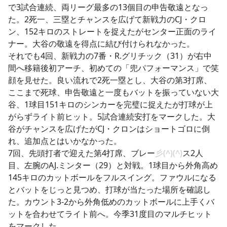
で3試合連続、両リーグ最多の13個目の申告敬遠となっ
た。2死一、三塁とチャンスを広げて新戦力のCJ・クロ
ン、152キロのストレートを捉えたがセンター正面のライ
ナー。大谷の敬遠を得点に結び付けられなかった。
それでも4回、新戦力の7番・R.グリチック（31）が右中
間へ移籍後初アーチ、初めての「兜パフォーマンス」で笑
顔を見せた。良い流れで2死一塁とし、大谷の第3打席、
ここまで死球、申告敬遠と一度もバットを振っていない大
谷、1球目151キロのシンカーを完璧に捉えたが打球が上
がらずライト前ヒット。5試合連続安打をマークした。大
谷がチャンスを広げたがCJ・クロンはショートゴロに倒
れ、追加点とはいかなかった。
7回、先頭打者で迎えた第4打席、ブレー
彡(^)(^)
ス2人
目、左腕のAJ.ミンター（29）と対戦。1球目から外角高め
145キロのカットボールをフルスイング。ファウルになる
とバットをじっと見つめ、打球が当たった場所を確認し
た。カウント3-2から外角低めのカットボールに上手くバ
ットを合わせてライト前へ。今季31度目のマルチヒット
をマークした。