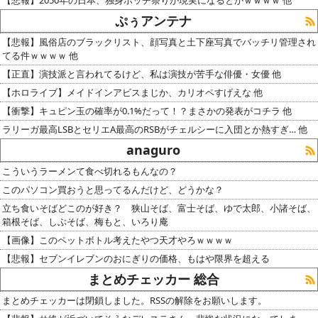
【悲報】2050年の日本、独身ボッチ祭りが現実になるとかｗｗｗｗ 他
ぷぅアンテナ
【悲報】風俗店のブラックリスト、顔写真と土下座写真でバッチリ管理され
てる件ｗｗｗｗ 他
【正直】演技派と言われてるけど、私は演技が苦手な俳優・女優 他
【ホロライブ】メイドインアビスまじか、カリオペすげえな 他
【衝撃】キュピン玉の確率が0.1%だって！？まさかの発表がコチラ 他
ラリーガ最高LSBとセリエA最高のRSBがチェルシーに入団とか熱すぎ… 他
anaguro
こういうラーメンて食べ切れるもんなの？
このパソコン買おうと思ってるんだけど、どうかな？
立ち食いそばどこのが好き？ 狭山そば、富士そば、ゆで太郎、小諸そば、
箱根そば、しぶそば、梅もと、いろり庵
【画像】このペットボトル考えたやつ天才やろｗｗｗｗ
【悲報】セブンイレブンのおにぎりの価格、もはや限界を超える
まとめチェッカー 総合
まとめチェッカーは閉鎖しました。RSSの解除をお願いします。