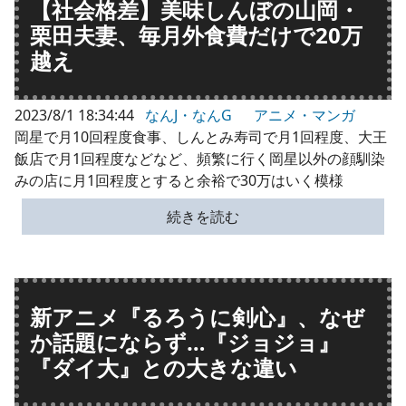
【社会格差】美味しんぼの山岡・
栗田夫妻、毎月外食費だけで20万
越え
2023/8/1 18:34:44
なんJ・なんG
アニメ・マンガ
岡星で月10回程度食事、しんとみ寿司で月1回程度、大王
飯店で月1回程度などなど、頻繁に行く岡星以外の顔馴染
みの店に月1回程度とすると余裕で30万はいく模様
続きを読む
新アニメ『るろうに剣心』、なぜ
か話題にならず…『ジョジョ』
『ダイ大』との大きな違い