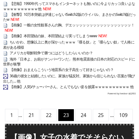
【悲報】1990年代ってスマホもインターネットも無いのに今よりカッコ良いよな
ｗｗｗｗｗｗｗｗｗｗ他
NEW!
【衝撃】10万本突破は伊達じゃない!Switch2版のライバル、まさかのSwitch版だっ
たw
NEW!
【画像】一般の女性観客さんの胸、デエッッッッッッッッッッッッッッッッッ！
NEW!
【画像】本田望結の妹、本田望結より実ってしまうwww
NEW!
ちいかわ、想像以上に奥が深かったｗｗｗ「喋る奴」と「喋らない奴」で人格に
差がある模様
アメリカが朝鮮戦争で勝つにはどうしたらいいのか？
海外「日本よ、お前がナンバーワンだ」 熊本地震直後の日本の対応のスピードに
世界が衝撃
【画像】おまえらこういう地雷系の女子高生って好きじゃないの？
36歳の彼女と結婚したいのに、家族が猛反対。家族から信じられない言葉が飛び
出した… 他
【画像】人気Vチューバーさん、とんでもない姿を披露ｗｗｗｗｗｗｗｗｗｗ 他
Powered by livedoor 相互RSS
1
...
21
22
23
24
25
...
109
【画像】女子の水着でそそらない