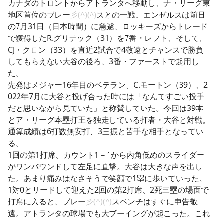
カナダのトロントからアトランタへ移動し、ナ・リーグ東
地区首位のブレー
彡(^)(^)
スとの一戦。エンゼルスは前日
の7月31日（日本時間）に急遽、ロッキーズからトレード
で獲得したR.グリチック（31）を7番・レフト、そして、
CJ・クロン（33）を直近2試合で4敬遠とチャンスで勝負
してもらえない大谷の後ろ、3番・ファーストで起用し
た。
先発はメジャー16年目のベテラン、C.モートン（39）、2
022年7月に大谷と投げ合った時には「なんてすごい投手
だと思いながら見ていた」と称賛していた。今回は39本
とア・リーグ本塁打王を独走している打者・大谷と対戦。
通算成績は6打数無安打、3三振と苦手な相手となってい
る。
1回の第1打席、カウント1－1から内角低めのスライダー
がワンバウンドして左足に直撃。大谷は大きな声を出し
た。あまり痛みはなさそうで笑顔で1塁に歩いていった。
1対0とリードして迎えた2回の第2打席、2死三塁の場面で
打席に入ると、ブレー
彡(^)(^)
スベンチはすぐに申告敬
遠。アトランタの球場でも大ブーイングが起こった。これ