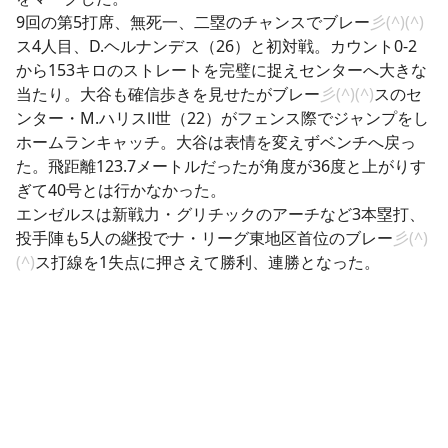
9回の第5打席、無死一、二塁のチャンスでブレー
彡(^)(^)
ス4人目、D.ヘルナンデス（26）と初対戦。カウント0-2
から153キロのストレートを完璧に捉えセンターへ大きな
当たり。大谷も確信歩きを見せたがブレー
彡(^)(^)
スのセ
ンター・M.ハリスⅡ世（22）がフェンス際でジャンプをし
ホームランキャッチ。大谷は表情を変えずベンチへ戻っ
た。飛距離123.7メートルだったが角度が36度と上がりす
ぎて40号とは行かなかった。
エンゼルスは新戦力・グリチックのアーチなど3本塁打、
投手陣も5人の継投でナ・リーグ東地区首位のブレー
彡(^)
(^)
ス打線を1失点に押さえて勝利、連勝となった。