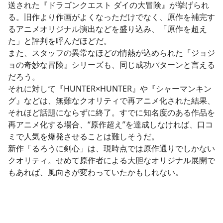
送された『ドラゴンクエスト ダイの大冒険』が挙げられ
る。旧作より作画がよくなっただけでなく、原作を補完す
るアニメオリジナル演出などを盛り込み、「原作を超え
た」と評判を呼んだほどだ。
また、スタッフの異常なほどの情熱が込められた『ジョジ
ョの奇妙な冒険』シリーズも、同じ成功パターンと言える
だろう。
それに対して『HUNTER×HUNTER』や『シャーマンキン
グ』などは、無難なクオリティで再アニメ化された結果、
それほど話題にならずに終了。すでに知名度のある作品を
再アニメ化する場合、“原作超え”を達成しなければ、口コ
ミで人気を爆発させることは難しそうだ。
新作「るろうに剣心」は、現時点では原作通りでしかない
クオリティ。せめて原作者による大胆なオリジナル展開で
もあれば、風向きが変わっていたかもしれない。