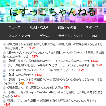
はすっこちゃんねる
ニュース
なんJ・なんG
雑談・その他
スポーツ
アニメ・マンガ
ゲーム
当サイトについて
RSS
強風で欄干が全面的に倒壊した中国の橋、倒壊した欄干の破片を調べると凄まじ
い事実が発覚して……
NEW!
L邪神ちゃんドロップキックはやじきたが霞むレベルでパロディネタ満載。演出面
白いのに台がキツいよ…
NEW!
【衝撃】キュピン玉の確率が0.1%だって！？まさかの発表がコチラ 他
NEW!
ラリーガ最高LSBとセリエA最高のRSBがチェルシーに入団とか熱すぎ… 他
NEW!
【SS】花帆「つぐみちゃーん！ 一緒に海行こうよー！」
NEW!
【SS】みかん色の空へ
NEW!
【悲報】オーケストラ演奏家「ゲーム音楽をやらないと儲からなくなった。本当
にイライラする😡」
NEW!
伊達政宗さん、特に実績ないのになぜか人気他
NEW!
【朗報】『ゼノブレイド2 Switch2 Edition』ホムラはお尻、ヒカリは清楚さに磨き
がかかる
NEW!
韓国人「アナログの国日本で高級車を買うと葬儀屋さんみたいになります」
NEW!