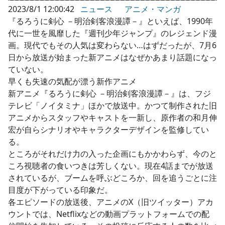
2023/8/1 12:00:42
ニュース
アニメ・マンガ
『るろうに剣心 －明治剣客浪漫譚－』といえば、1990年
代に一世を風靡した『週刊少年ジャンプ』のレジェンド漫
画。現代でもその人気は変わらない…はずだったが、7月6
日から放送が始まった新アニメはなぜかあまり話題になっ
ていない。
早くも失速の気配が漂う新作アニメ
新アニメ『るろうに剣心 －明治剣客浪漫譚－』は、フジ
テレビ「ノイタミナ」ほかで放送中。かつて制作された旧
アニメからスタッフやキャストを一新し、原作者の和月伸
宏が自らシナリオやキャラクターデザインを監修してい
る。
ところがそれだけ力の入った企画にもかかわらず、今のと
ころ視聴者の食いつきは芳しくない。現在4話までが放送
されているが、ブームを呼ぶどころか、回を追うごとに注
目度が下がっている印象だ。
各エピソードの放送後、アニメのX（旧ツイッター）アカ
ウントでは、Netflixなどの動画プラットフォームでの配