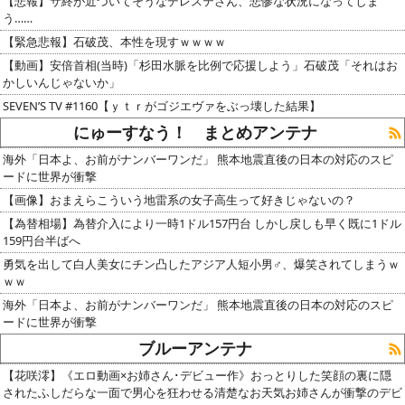
【悲報】サ終が近づいてそうなデレステさん、悲惨な状況になってしま
う……
【緊急悲報】石破茂、本性を現すｗｗｗｗ
【動画】安倍首相(当時)「杉田水脈を比例で応援しよう」石破茂「それはお
かしいんじゃないか」
SEVEN’S TV #1160【ｙｔｒがゴジエヴァをぶっ壊した結果】
にゅーすなう！ まとめアンテナ
海外「日本よ、お前がナンバーワンだ」 熊本地震直後の日本の対応のスピ
ードに世界が衝撃
【画像】おまえらこういう地雷系の女子高生って好きじゃないの？
【為替相場】為替介入により一時1ドル157円台 しかし戻しも早く既に1ドル
159円台半ばへ
勇気を出して白人美女にチン凸したアジア人短小男♂、爆笑されてしまうｗ
ｗｗ
海外「日本よ、お前がナンバーワンだ」 熊本地震直後の日本の対応のスピ
ードに世界が衝撃
ブルーアンテナ
【花咲澪】《エロ動画×お姉さん･デビュー作》おっとりした笑顔の裏に隠
されたふしだらな一面で男心を狂わせる清楚なお天気お姉さんが衝撃のデビ