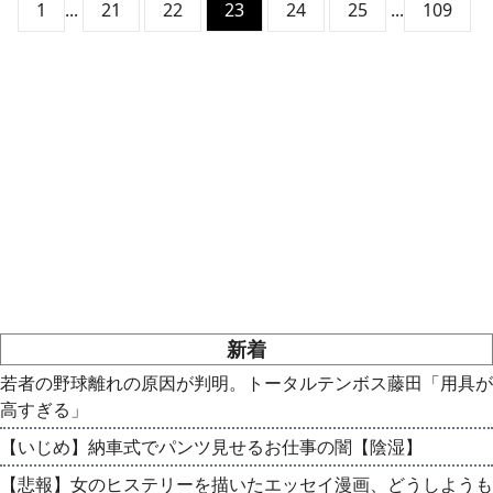
1
...
21
22
23
24
25
...
109
新着
若者の野球離れの原因が判明。トータルテンボス藤田「用具が
高すぎる」
【いじめ】納車式でパンツ見せるお仕事の闇【陰湿】
【悲報】女のヒステリーを描いたエッセイ漫画、どうしようも