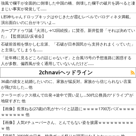
強風で欄干が全面的に倒壊した中国の橋、倒壊した欄干の破片を調べると凄
まじい事実が発覚して……
L邪神ちゃんドロップキックはやじきたが霞むレベルでパロディネタ満載。
演出面白いのに台がキツいよ…
カープアドゥワ誠『火消し→12回続投』に賛否。新井監督「それは決めてい
た」【監督談話/反省会】
石破前首相を懐かしむ左派、「石破が日本国民から支持されまくっていた」
と主張してしまうも……
「近年稀に見るどころの話じゃないぞ」と台風15号の予想進路に困惑する
人が多数、偏西風が全く通用していないんだけど……
2chnaviヘッドライン
36歳の彼女と結婚したいのに、家族が猛反対。家族から信じられない言葉
が飛び出した… 他
クーラーボックス積んで出発→途中で買い足し…50代公務員の“ドライブ”が
地獄すぎた 他
【画像】長濱ねる(27歳)の乳がヤバイと話題にｗｗｗｗ1700万バズｗｗｗｗ
ｗｗｗｗｗｗ 他
【画像】人気Vチューバーさん、とんでもない姿を披露ｗｗｗｗｗｗｗｗｗ
ｗ 他