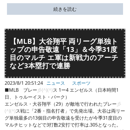
続きを読む
【MLB】大谷翔平 両リーグ単独ト
ップの申告敬遠「13」＆今季31度
目のマルチ エ軍は新戦力のアーチ
など3本塁打で連勝
2023/8/1 20:51:24
ニュース
スポーツ
■MLB ブレー
彡(^)(^)
ス 1ー4 エンゼルス（日本時間1
日、トゥルーイスト・パーク）
エンゼルス・大谷翔平（29）が敵地で行われたブレー
彡
(^)(^)
ス戦に「2番・指名打者」で先発出場。大谷は両リー
グ単独最多の13個目の申告敬遠を受けたが今季31度目の
マルチヒットなどで3打数2安打で打率は.305となった。