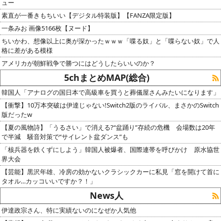
ュー
素直が一番きもちいい【デジタル特装版】【FANZA限定版】
一条みお 画像5166枚【ヌード】
ちいかわ、想像以上に奥が深かったｗｗｗ「喋る奴」と「喋らない奴」で人
格に差がある模様
アメリカが朝鮮戦争で勝つにはどうしたらいいのか？
5chまとめMAP(総合)
韓国人「アナログの国日本で高級車を買うと葬儀屋さんみたいになります」
【衝撃】10万本突破は伊達じゃない!Switch2版のライバル、まさかのSwitch
版だったw
【夏の風物詩】「うるさい」で消える?“盆踊り”存続の危機 会場数は20年
で半減 騒音対策で“サイレント盆ダンス”も
「核兵器を鉄くずにしよう」韓国人被爆者、国際連帯を呼びかけ 原水協世
界大会
【芸能】黒沢年雄、冷房の効かないクラシックカーに私見「窓を開けて首に
タオル…カッコいいですか？！」
News人
伊達政宗さん、特に実績ないのになぜか人気他