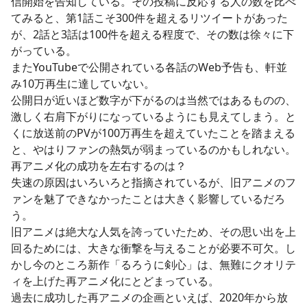
信開始を告知している。その投稿に反応する人の数を比べ
てみると、第1話こそ300件を超えるリツイートがあった
が、2話と3話は100件を超える程度で、その数は徐々に下
がっている。
またYouTubeで公開されている各話のWeb予告も、軒並
み10万再生に達していない。
公開日が近いほど数字が下がるのは当然ではあるものの、
激しく右肩下がりになっているようにも見えてしまう。と
くに放送前のPVが100万再生を超えていたことを踏まえる
と、やはりファンの熱気が弱まっているのかもしれない。
再アニメ化の成功を左右するのは？
失速の原因はいろいろと指摘されているが、旧アニメのフ
ァンを魅了できなかったことは大きく影響しているだろ
う。
旧アニメは絶大な人気を誇っていたため、その思い出を上
回るためには、大きな衝撃を与えることが必要不可欠。し
かし今のところ新作「るろうに剣心」は、無難にクオリテ
ィを上げた再アニメ化にとどまっている。
過去に成功した再アニメの企画といえば、2020年から放