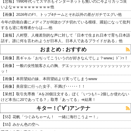
【悲報】1990年代ってスマホもインターネットも無いのに今よりカッコ良
いよなｗｗｗｗｗｗｗｗｗｗ他
【画像】2026年のF1、トップ4チームとそれ以外の差がガチでエグい他
今年の防衛白書にメディアが何故かブチ切れている模様、躍起になって批判
するも逆に有権者からは……他
【速報】八村塁、人種差別的な声に対して「日本で生まれ日本で育ち日本語
話す。誰に何を言われようが日本人、日本人であるプライドがある」他
おまとめ : おすすめ
【画像】黒ギャル「おぢってこういうのが好きなんでしょ？www」ﾄﾞﾝｯ！
【画像】一般の女性観客さんの胸、デエッッッッッッッッッッッッッッッッ
ッ！
【画像】本田望結の妹、本田望結より実ってしまうwww
【画像】美容室に行った女子、不満げ･･････！！
【呆然】取引先専務「Aを20個注文する」ぼく「いつも1～2個しか使わない
けど本当に20であってる？」取専「あってる」⇒結果！
キター！(ﾟ∀ﾟ)アンテナ
【SS】花帆「つぐみちゃーん！ 一緒に海行こうよー！」
【SS】みかん色の空へ