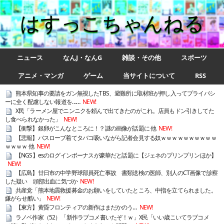
はすっこちゃんねる
ニュース
なんJ・なんG
雑談・その他
スポーツ
アニメ・マンガ
ゲーム
当サイトについて
RSS
熊本県知事の要請をガン無視したTBS、避難所に取材班が押し入ってプライバシ
ーに全く配慮しない報道を……
NEW!
X民「ラーメン屋でニンニクを頼んで出てきたのがこれ。店員もドン引きしてた
し食べられなかった」
NEW!
【衝撃】銀卵がこんなところに！？謎の画像が話題に 他
NEW!
【悲報】バスローブ着てタバコ吸いながら記者会見する奴ｗｗｗｗｗｗｗｗｗｗ
ｗｗｗｗ 他
NEW!
【NGS】esのログインボーナスが豪華だと話題に【ジェネのプリンプリンほか】
NEW!
【広島】廿日市の中学野球部員死亡事故 書類送検の医師、別人のCT画像で診察
した疑い 頭部出血に気づか
NEW!
共産党「熊本地震救援募金のお願いをしていたところ、中指を立てられました。
嫌がらせ酷い」
NEW!
【東方】黄昏フロンティアの新作はまだかのう…
NEW!
ラノベ作家（52）「新作ラブコメ書いたぞ！ｗ」X民「いい歳こいてラブコメ