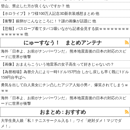
登山、禁止した方が良くないですか？ 他
【ホロライブ】トワ様100万人記念3D新衣装感想まとめ 他
【衝撃】銀卵がこんなところに！？謎の画像が話題に 他
【悲報】バスローブ着てタバコ吸いながら記者会見する奴ｗｗｗｗｗｗｗｗ
ｗｗｗｗｗｗ 他
にゅーすなう！ まとめアンテナ
海外「日本よ、お前がナンバーワンだ」 熊本地震直後の日本の対応のスピ
ードに世界が衝撃
【画像】おまえらこういう地雷系の女子高生って好きじゃないの？
【為替相場】為替介入により一時1ドル157円台 しかし戻しも早く既に1ドル
159円台半ばへ
勇気を出して白人美女にチン凸したアジア人短小男♂、爆笑されてしまうｗ
ｗｗ
海外「日本よ、お前がナンバーワンだ」 熊本地震直後の日本の対応のスピ
ードに世界が衝撃
おまとめ : おすすめ
大学生美人娘「私！テニスサークル入る！」ワイ「絶対ダメ！マジでダ
メ！」