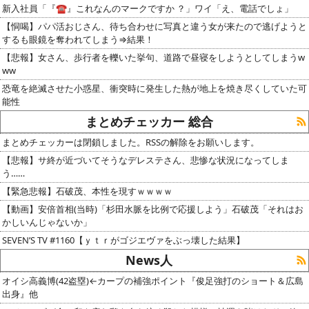
新入社員「『☎︎』これなんのマークですか ？」ワイ「え、電話でしょ」
【恫喝】パパ活おじさん、待ち合わせに写真と違う女が来たので逃げようと
するも眼鏡を奪われてしまう⇒結果！
【悲報】女さん、歩行者を轢いた挙句、道路で昼寝をしようとしてしまうw
ww
恐竜を絶滅させた小惑星、衝突時に発生した熱が地上を焼き尽くしていた可
能性
まとめチェッカー 総合
まとめチェッカーは閉鎖しました。RSSの解除をお願いします。
【悲報】サ終が近づいてそうなデレステさん、悲惨な状況になってしま
う……
【緊急悲報】石破茂、本性を現すｗｗｗｗ
【動画】安倍首相(当時)「杉田水脈を比例で応援しよう」石破茂「それはお
かしいんじゃないか」
SEVEN’S TV #1160【ｙｔｒがゴジエヴァをぶっ壊した結果】
News人
オイシ高義博(42盗塁)←カープの補強ポイント『俊足強打のショート＆広島
出身』他