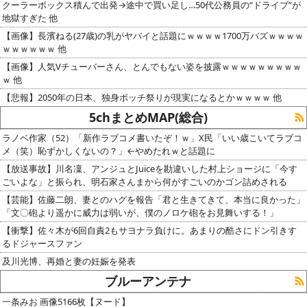
クーラーボックス積んで出発→途中で買い足し…50代公務員の“ドライブ”が
地獄すぎた 他
【画像】長濱ねる(27歳)の乳がヤバイと話題にｗｗｗｗ1700万バズｗｗｗｗ
ｗｗｗｗｗｗ 他
【画像】人気Vチューバーさん、とんでもない姿を披露ｗｗｗｗｗｗｗｗｗ
ｗ 他
【悲報】2050年の日本、独身ボッチ祭りが現実になるとかｗｗｗｗ 他
5chまとめMAP(総合)
ラノベ作家（52）「新作ラブコメ書いたぞ！ｗ」X民「いい歳こいてラブコ
メ（笑）恥ずかしくないの？」←やめたれｗと話題に
【放送事故】川名凜、アンジュとJuiceを勘違いした村上ショージに「今す
ごいよな」と振られ、明石家さんまから何がすごいのかゴン詰めされる
【芸能】佐藤二朗、妻とのハグを報告「君と生きてきて、本当に良かった」
「文〇砲より遥かに威力は弱いが、僕のノロケ砲をお見舞いする！」
【衝撃】佐々木が6回自責2もサヨナラ負けに。あまりの酷さにドン引きす
るドジャースファン
及川光博、再婚と妻の妊娠を発表
ブルーアンテナ
一条みお 画像5166枚【ヌード】