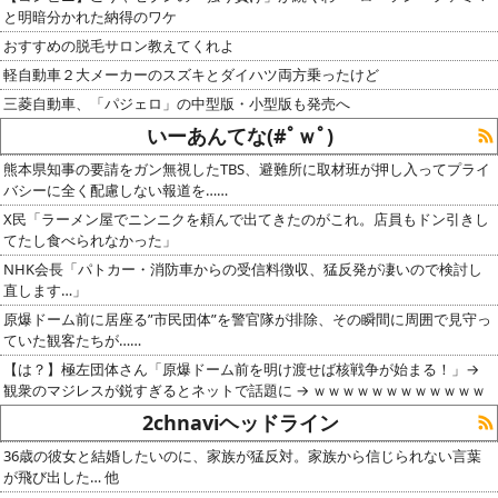
と明暗分かれた納得のワケ
おすすめの脱毛サロン教えてくれよ
軽自動車２大メーカーのスズキとダイハツ両方乗ったけど
三菱自動車、「パジェロ」の中型版・小型版も発売へ
いーあんてな(#ﾟｗﾟ)
熊本県知事の要請をガン無視したTBS、避難所に取材班が押し入ってプライ
バシーに全く配慮しない報道を……
X民「ラーメン屋でニンニクを頼んで出てきたのがこれ。店員もドン引きし
てたし食べられなかった」
NHK会長「パトカー・消防車からの受信料徴収、猛反発が凄いので検討し
直します…」
原爆ドーム前に居座る”市民団体”を警官隊が排除、その瞬間に周囲で見守っ
ていた観客たちが……
【は？】極左団体さん「原爆ドーム前を明け渡せば核戦争が始まる！」→
観衆のマジレスが鋭すぎるとネットで話題に → ｗｗｗｗｗｗｗｗｗｗｗｗ
2chnaviヘッドライン
36歳の彼女と結婚したいのに、家族が猛反対。家族から信じられない言葉
が飛び出した… 他