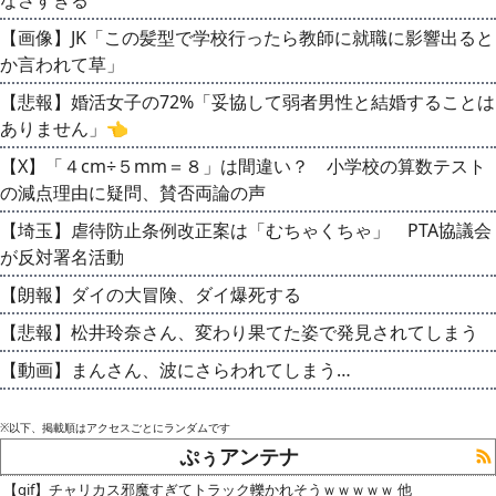
【画像】JK「この髪型で学校行ったら教師に就職に影響出ると
か言われて草」
【悲報】婚活女子の72%「妥協して弱者男性と結婚することは
ありません」👈
【X】「４cm÷５mm＝８」は間違い？ 小学校の算数テスト
の減点理由に疑問、賛否両論の声
【埼玉】虐待防止条例改正案は「むちゃくちゃ」 PTA協議会
が反対署名活動
【朗報】ダイの大冒険、ダイ爆死する
【悲報】松井玲奈さん、変わり果てた姿で発見されてしまう
【動画】まんさん、波にさらわれてしまう…
※以下、掲載順はアクセスごとにランダムです
ぷぅアンテナ
【gif】チャリカス邪魔すぎてトラック轢かれそうｗｗｗｗｗ 他