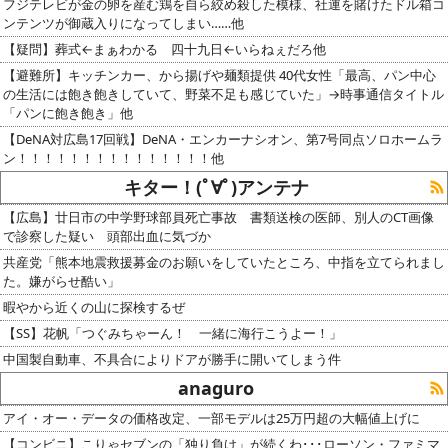
フジテレビが金の卵を産む鶏を自ら絞め殺した模様、社運を賭けたドル箱コ
ンテンツが御蔵入りになってしまい……他
【疑問】葬式←まぁわかる 四十九日←いらねぇだろ他
【避難所】キッチンカー、から揚げや麺類提供 40代女性「最高、パン中心
の生活には飽き飽きしていて、野菜不足も感じていた」→時事通信タイトル
「パンに飽き飽き」他
【DeNA対広島17回戦】DeNA・エンカーナシオン、第7号同点ソロホームラ
ン！！！！！！！！！！！！！！！他
キター！(ﾟ∀ﾟ)アンテナ
【広島】廿日市の中学野球部員死亡事故 書類送検の医師、別人のCT画像
で診察した疑い 頭部出血に気づか
共産党「熊本地震救援募金のお願いをしていたところ、中指を立てられまし
た。嫌がらせ酷い」
暇やから近くの山に探検するぜ
【SS】花帆「つぐみちゃーん！ 一緒に海行こうよー！」
中国製自動車、不具合によりドアが勝手に開いてしまう件
anaguro
アイ・オー・データの価格改定、一部モデルは25万円超の大幅値上げに
【コンビニ】こりゃセブンの「独り負け」が続くわ･･･ローソン・ファミマ