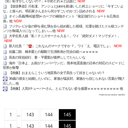
（笑）恥ずかしくないの？」←やめたれｗと話題に
NEW!
【放送事故】川名凜、アンジュとJuiceを勘違いした村上ショージに「今すごいよ
な」と振られ、明石家さんまから何がすごいのかゴン詰めされる
NEW!
オイシ高義博(42盗塁)←カープの補強ポイント『俊足強打のショート＆広島出
身』他
NEW!
フジテレビが金の卵を産む鶏を自ら絞め殺した模様、社運を賭けたドル箱コンテ
ンツが御蔵入りになってしまい……他
NEW!
大学生美人娘「私！テニスサークル入る！」ワイ「絶対ダメ！マジでダメ！」
NEW!
新入社員「『☎︎』これなんのマークですか ？」ワイ「え、電話でしょ」
NEW!
佐藤二朗、橋本愛との騒動で主演映画が完全白紙へｗｗｗｗｗ
長友の現役続行、妻・平愛梨が後押ししてたらしいな
海外「日本よ、お前がナンバーワンだ」 熊本地震直後の日本の対応のスピードに
世界が衝撃
【画像】おまえらこういう地雷系の女子高生って好きじゃないの？
36歳の彼女と結婚したいのに、家族が猛反対。家族から信じられない言葉が飛び
出した… 他
【画像】人気Vチューバーさん、とんでもない姿を披露ｗｗｗｗｗｗｗｗｗｗ 他
Powered by livedoor 相互RSS
1
...
143
144
145
1
...
143
144
145