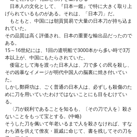
日本人の文化として、『日本一鑑』で特に大きく取り上
げられているものがある。それは、「日本刀」だ。
もともと、中国には朝貢貿易で大量の日本刀が持ち込ま
れていた。
その品質は高く評価され、日本の重要な輸出品だったので
ある。
15～16世紀には、1回の遣明船で3000本から多い時で3万
本以上が、中国にもたらされていた。
倭寇として海を渡った日本人は、刀で多くの民を殺し、
その凶暴なイメージが明代中国人の脳裏に焼き付いてい
た。
しかし鄭舜功は、ごく普通の日本人は、必ずしも殺傷のた
めに刀を用いていたわけではないことにも目をむけてい
る。
〈刀が鋭利であることを知るも、〔その刀で人を〕殺さ
ないことをもって宝とする。(中略)
そうした刀を佩いて年老いるまで人を殺さなければ、すな
わち酒を供えて僚友・親戚に命じて、書を残してその刀を