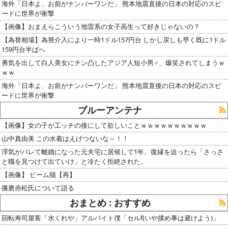
海外「日本よ、お前がナンバーワンだ」 熊本地震直後の日本の対応のスピ
ードに世界が衝撃
【画像】おまえらこういう地雷系の女子高生って好きじゃないの？
【為替相場】為替介入により一時1ドル157円台 しかし戻しも早く既に1ドル
159円台半ばへ
勇気を出して白人美女にチン凸したアジア人短小男♂、爆笑されてしまうｗ
ｗｗ
海外「日本よ、お前がナンバーワンだ」 熊本地震直後の日本の対応のスピ
ードに世界が衝撃
ブルーアンテナ
【画像】女の子が工ッチの後にして欲しいことｗｗｗｗｗｗｗｗｗｗ
山中真由美 この水着はえげつないな～！！
浮気がバレて離婚になった元夫宅に居候して1年、復縁を迫ったら「さっさ
と職を見つけて出ていけ」と冷たく拒絶された。
【画像】 ビーム猫【再】
播磨赤松氏について語る
おまとめ : おすすめ
回転寿司屋客「水くれや」アルバイト僕「セルf(いや揉め事は避けよう)」