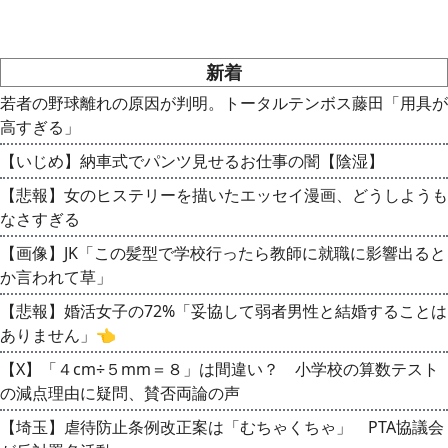
新着
若者の野球離れの原因が判明。トータルテンボス藤田「用具が
高すぎる」
【いじめ】納車式でパンツ見せるお仕事の闇【陰湿】
【悲報】女のヒステリーを描いたエッセイ漫画、どうしようも
なさすぎる
【画像】JK「この髪型で学校行ったら教師に就職に影響出ると
か言われて草」
【悲報】婚活女子の72%「妥協して弱者男性と結婚することは
ありません」👈
【X】「４cm÷５mm＝８」は間違い？ 小学校の算数テスト
の減点理由に疑問、賛否両論の声
【埼玉】虐待防止条例改正案は「むちゃくちゃ」 PTA協議会