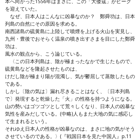
本へ向かった1556年はまさに、この「大倭寇」がピーク
を迎えていた。
なぜ、日本人はこんなに凶暴なのか？ 鄭舜功は、日本
列島の自然にその原因を求める。
南西諸島の硫黄島に上陸して噴煙を上げる火山を実見し、
九州・豊後でおそらく温泉の噴き出すさまを目にした鄭舜
功は、
風水の観点から、こう論じている。
〈この日本列島は、陰が極まったなかで生じたもので、
硫黄島などを隆起させたものは、
けだし陰が極まり陽が混濁し、気が鬱屈して蒸散したもの
である。
しかし〔陰の気は〕漏れ尽きることはなく、〔日本列島
で〕発現すると乾燥した「火」の性格を持つようになる。
山の勢いはゴツゴツとして荒々しくなり、日本人の凶暴な
気性を産みだしている。(中略)人もまた大地の気に感応し
て生まれるという。
それゆえ日本人の性格が凶暴なのは、まさに地の気がそう
させているのである。〉(『戦国日本を見た中国人』p.11