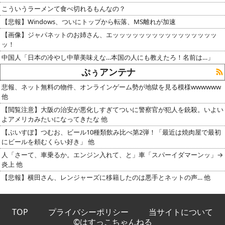
こういうラーメンて食べ切れるもんなの？
【悲報】Windows、ついにトップから転落、MS離れが加速
【画像】ジャパネットのお姉さん、エッッッッッッッッッッッッッッッッ
ッ！
中国人「日本の冷やし中華美味えな…本国の人にも教えたろ！名前は…」
ぷぅアンテナ
悲報、ネット無料の物件、オンラインゲーム勢が地獄を見る模様wwwwww
他
【閲覧注意】大阪の治安が悪化しすぎてついに警察官が犯人を銃殺。いよい
よアメリカみたいになってきたな 他
【ぶいすぽ】つむお、ビール10種類飲み比べ第2弾！「最近は焼肉屋で最初
にビールを頼むくらい好き」 他
人「さーて、車乗るか。エンジン入れて、と」車「スパーイダマーンッ」→
炎上 他
【悲報】横田さん、レンジャーズに移籍したのは悪手とネットの声… 他
TOP
プライバシーポリシー
当サイトについて
©はすっこちゃんねる