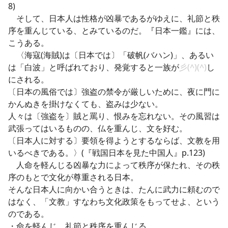
8)
そして、日本人は性格が凶暴であるがゆえに、礼節と秩
序を重んじている、とみているのだ。『日本一鑑』には、
こうある。
〈海寇(海賊)は〔日本では〕「破帆(バハン)」、あるい
は「白波」と呼ばれており、発覚すると一族が
彡(^)(^)
し
にされる。
〔日本の風俗では〕強盗の禁令が厳しいために、夜に門に
かんぬきを掛けなくても、盗みは少ない。
人々は〔強盗を〕賊と罵り、恨みを忘れない。その風習は
武張ってはいるものの、仏を重んじ、文を好む。
〔日本人に対する〕要領を得ようとするならば、文教を用
いるべきである。〉(『戦国日本を見た中国人』p.123)
人命を軽んじる凶暴な力によって秩序が保たれ、その秩
序のもとで文化が尊重される日本。
そんな日本人に向かい合うときは、たんに武力に頼むので
はなく、「文教」すなわち文化政策をもってせよ、という
のである。
・命を軽んじ、礼節と秩序を重んじる