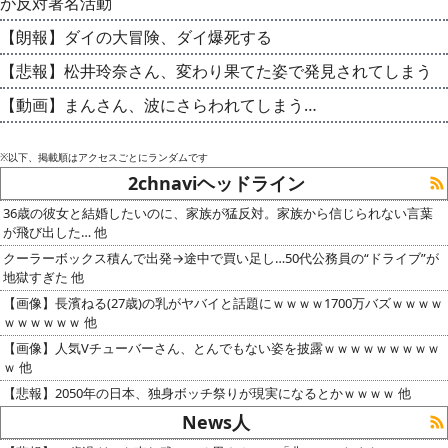
が反対署名活動
【朗報】ダイの大冒険、ダイ爆死する
【悲報】松井玲奈さん、変わり果てた姿で発見されてしまう
【動画】まんさん、波にさらわれてしまう…
※以下、掲載順はアクセスごとにランダムです
2chnaviヘッドライン
36歳の彼女と結婚したいのに、家族が猛反対。家族から信じられない言葉
が飛び出した… 他
クーラーボックス積んで出発→途中で買い足し…50代公務員の“ドライブ”が
地獄すぎた 他
【画像】長濱ねる(27歳)の乳がヤバイと話題にｗｗｗｗ1700万バズｗｗｗｗ
ｗｗｗｗｗｗ 他
【画像】人気Vチューバーさん、とんでもない姿を披露ｗｗｗｗｗｗｗｗｗ
ｗ 他
【悲報】2050年の日本、独身ボッチ祭りが現実になるとかｗｗｗｗ 他
News人