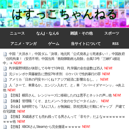
はすっこちゃんねる
ニュース
なんJ・なんG
雑談・その他
スポーツ
アニメ・マンガ
ゲーム
当サイトについて
RSS
中国「大洪水！」中国ダム「決壊」地元民「公式発表より死者多い！」中国政府
「住民拘束！（安否不明」中国当局「救助隊動画も削除」台風13号「三峡ﾀﾞﾑ接近
中」→
NEW!
PL学園野球部が休部して今年で10年目、PL学園の全生徒数は35人
NEW!
元ジャンポケ斉藤被告に懲役7年求刑 ロケバスで性的暴行の罪
NEW!
アメリカ「日本の円安ヤバくね？アジア経済に影響出るし。」
NEW!
人「さーて、車乗るか。エンジン入れて、と」車「スパーイダマーンッ」→炎上
他
NEW!
【悲報】横田さん、レンジャーズに移籍したのは悪手とネットの声… 他
NEW!
【画像】管理職「くそ、またメンヘラ女のセラピータイムか」
NEW!
【社会】短時間でも「3人に1人」が無施錠、防犯意識と行動にギャップ 戸建て
住宅調査
NEW!
【悲報】30歳過ぎても売れ残ってる男さんって「非モテ」だよなｗｗｗｗｗｗｗ
ｗｗｗ他
NEW!
【悲報】XBOXさんSteamから完全撤退ｗｗｗｗｗ
NEW!