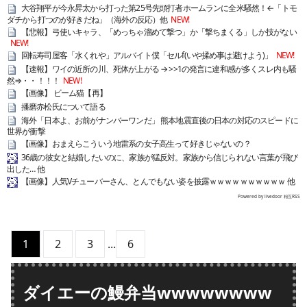
大谷翔平が今永昇太から打った第25号先頭打者ホームランに全米騒然！←「トモ
ダチから打つのが好きだね」（海外の反応）他
NEW!
【悲報】弓使いキャラ、「めっちゃ溜めて撃つ」か「撃ちまくる」しか技がない
NEW!
回転寿司屋客「水くれや」アルバイト僕「セルf(いや揉め事は避けよう)」
NEW!
【速報】ワイの近所の川、死体が上がる → >>1の発言に違和感が多くスレ内も騒
然⇒・・！！！
NEW!
【画像】 ビーム猫【再】
播磨赤松氏について語る
海外「日本よ、お前がナンバーワンだ」 熊本地震直後の日本の対応のスピードに
世界が衝撃
【画像】おまえらこういう地雷系の女子高生って好きじゃないの？
36歳の彼女と結婚したいのに、家族が猛反対。家族から信じられない言葉が飛び
出した… 他
【画像】人気Vチューバーさん、とんでもない姿を披露ｗｗｗｗｗｗｗｗｗｗ 他
Powered by livedoor 相互RSS
1
2
3
...
6
ダイエーの鰻弁当wwwwwwww