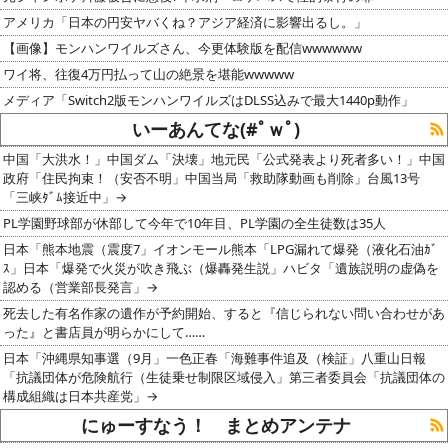
アメリカ「日本の円安ヤバくね？アジア経済に影響出るし。」
【画像】モンハンワイルズさん、今更体験版を配信wwwwww
ワイ将、往復4万円払って山の絶景を堪能wwwww
メディア「Switch2版モンハンワイルズはDLSS込みで最大1440p動作」
いーあんてな(#ﾟｗﾟ)
中国「大洪水！」中国ダム「決壊」地元民「公式発表より死者多い！」中国
政府「住民拘束！（安否不明」中国当局「救助隊動画も削除」台風13号
「三峡ﾀﾞﾑ接近中」→
PL学園野球部が休部して今年で10年目、PL学園の全生徒数は35人
日本「熊本地震（震度7」イオンモール熊本「LPG漏れて爆発（液化石油ｶﾞ
ｽ」日本「爆発で火災が吹き飛ぶ（爆轟発生説」ハビタ「遺族説明の虚偽を
認める（営業部長発言」→
死去した有名作家の遺作が予約開始、すると『信じられない問い合わせがあ
った』と書店員が明らかにして……
日本「沖縄県知事選（9月」一色正春「海難事件追及（検証」八重山日報
「抗議団体が危険航行（生徒乗せ制限区域侵入」第三者委員会「抗議団体の
構成組織は日本共産党」→
にゅーすなう！ まとめアンテナ