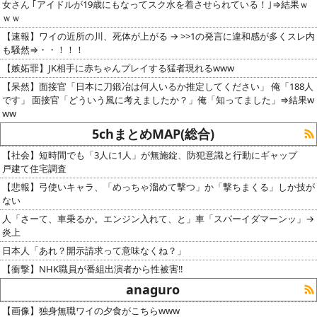
女さん ｢アイドルが19歳にもなってスク水を着させられている！｣⇒結果ｗ
ｗｗ
【速報】ワイの近所の川、死体が上がる → >>1の発言に違和感が多くスレ内
も騒然⇒・・！！！
【嫉妬罪】JK相手に赤ちゃんプレイする猛者現れるwww
【呆然】面接官「日本に刀鍛冶は何人いるか推定してください」 俺「188人
です」 面接官「どういう風に考えましたか？」俺「知ってました」⇒結果w
ww
5chまとめMAP(総合)
【社会】短時間でも「3人に1人」が無施錠、防犯意識と行動にギャップ
戸建て住宅調査
【悲報】弓使いキャラ、「めっちゃ溜めて撃つ」か「撃ちまくる」しか技が
ない
人「さーて、車乗るか。エンジン入れて、と」車「スパーイダマーンッ」→
炎上
日本人「あれ？開示請求って意味なくね？」
【衝撃】NHK職員が番組出演者から性被害‼
anaguro
【画像】独身無職ワイの夕食がこちらwww