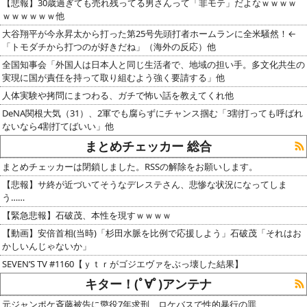
【悲報】30歳過ぎても売れ残ってる男さんって「非モテ」だよなｗｗｗｗ
ｗｗｗｗｗｗ他
大谷翔平が今永昇太から打った第25号先頭打者ホームランに全米騒然！←
「トモダチから打つのが好きだね」（海外の反応）他
全国知事会「外国人は日本人と同じ生活者で、地域の担い手。多文化共生の
実現に国が責任を持って取り組むよう強く要請する」他
人体実験や拷問にまつわる、ガチで怖い話を教えてくれ他
DeNA関根大気（31）、2軍でも腐らずにチャンス掴む「3割打っても呼ばれ
ないなら4割打てばいい」他
まとめチェッカー 総合
まとめチェッカーは閉鎖しました。RSSの解除をお願いします。
【悲報】サ終が近づいてそうなデレステさん、悲惨な状況になってしま
う……
【緊急悲報】石破茂、本性を現すｗｗｗｗ
【動画】安倍首相(当時)「杉田水脈を比例で応援しよう」石破茂「それはお
かしいんじゃないか」
SEVEN’S TV #1160【ｙｔｒがゴジエヴァをぶっ壊した結果】
キター！(ﾟ∀ﾟ)アンテナ
元ジャンポケ斉藤被告に懲役7年求刑 ロケバスで性的暴行の罪