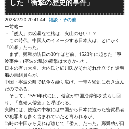
した「衝撃の歴史的事件」
2023/7/20 20:41:44
雑談・その他
ー前略ー
・「倭人」の凶暴な性格は、火山のせい！？
この時代、中国人のイメージする日本人は、とにかく
「凶暴」だった。
まず、鄭舜功訪日の30年ほど前、1523年に起きた「寧
波事件」(寧波の乱)の衝撃は大きかった。
日本の有力大名、大内氏と細川氏がそれぞれ仕立てた遣明
船の乗組員らが、
中国・寧波の町で抗争を繰り広げ、一帯を騒乱に巻き込ん
だのである。
そして、1550年代には、倭寇が中国沿岸部を荒らし回
り、「嘉靖大倭寇」と呼ばれる。
実際には、倭寇の中核には中国から日本に渡った密貿易者
や犯罪者も多く含まれていたと言われるが、
当時の中国から見れば総じて「倭人」だった。鄭舜功が日